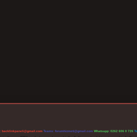
l:
backlinkpaneli@gmail.com
Teams:
forumhizmeti@gmail.com
Whatsapp: 0262 606 0 726
T