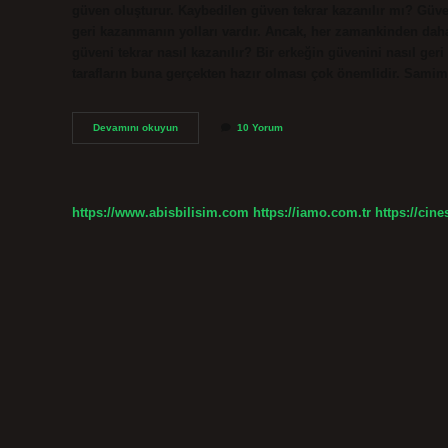
güven oluşturur. Kaybedilen güven tekrar kazanılır mı? Gü
geri kazanmanın yolları vardır. Ancak, her zamankinden daha
güveni tekrar nasıl kazanılır? Bir erkeğin güvenini nasıl geri
tarafların buna gerçekten hazır olması çok önemlidir. Samim
Bir
Devamını okuyun
10 Yorum
Insanın
Güveni
Tekrar
Nasıl
Kazanılır
https://www.abisbilisim.com
https://iamo.com.tr
https://cine