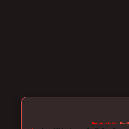
Reklam ve İletişim:
E-mai