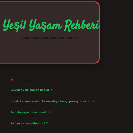
Yeşil Yaşam Rehberi
Bahçelerden ilham alan neşeli öneriler!
Sidebar
betexper giriş
betexpergir.net
Son Yazılar
Büyük av ne zaman başlar ?
Ağustos 6, 2026
Kulak kanaması olan kazazedeye hangi pozisyon verilir ?
Ağustos 6, 2026
Avcı toplayıcı insan nedir ?
Ağustos 5, 2026
Aküye saf su eklenir mi ?
Ağustos 3, 2026