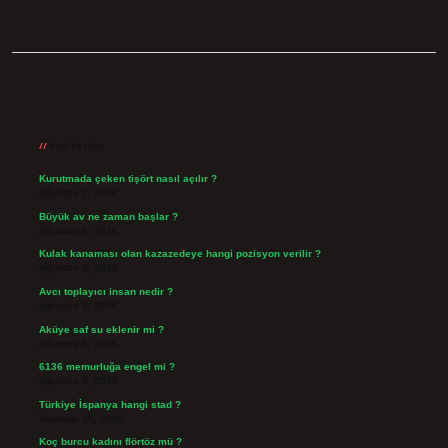
Sidebar
Son Yazılar
Kurutmada çeken tişört nasıl açılır ?
Ağustos 7, 2026
Büyük av ne zaman başlar ?
Ağustos 6, 2026
Kulak kanaması olan kazazedeye hangi pozisyon verilir ?
Ağustos 6, 2026
Avcı toplayıcı insan nedir ?
Ağustos 5, 2026
Aküye saf su eklenir mi ?
Ağustos 3, 2026
6136 memurluğa engel mi ?
Ağustos 3, 2026
Türkiye İspanya hangi stad ?
Temmuz 29, 2026
Koç burcu kadını flörtöz mü ?