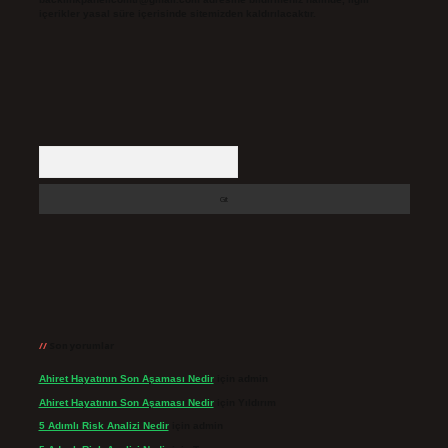
içerikler yasal süre içerisinde sitemizden kaldırılacaktır.
Arama
Son yorumlar
Ahiret Hayatının Son Aşaması Nedir
için
admin
Ahiret Hayatının Son Aşaması Nedir
için
Yıldırım
5 Adımlı Risk Analizi Nedir
için
admin