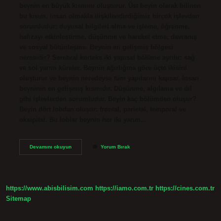
beynin en büyük kısmını oluşturur. Üst beyin olarak bilinen
bu kısım, insan olmakla ilişkilendirdiğimiz birçok işlevden
sorumludur: duyusal bilgileri alma ve işleme, öğrenme,
hafızayı etkinleştirme, düşünme ve hareket etme, davranış
ve sosyal bütünleşme. Beynin en gelişmiş bölgesi
neresidir? Serebral korteks iki yapısal bölüme ayrılır: sağ
ve sol yarım küreler. Beynin ağırlığına göre üçte ikisini
oluşturur ve beynin neredeyse tüm yapılarını kapsar. İnsan
beyninin en gelişmiş kısmıdır. Düşünme, algılama ve dil
gibi işlevlerden sorumludur. Beyin kaç bölümden oluşur?
Beyin dört lobdan oluşur: frontal, parietal, temporal ve
oksipital. Bu loblar beynin her iki yarım…
Beynin
Devamını okuyun
Yorum Bırak
En
Büyük
Bölümü
Nedir
https://www.abisbilisim.com
https://iamo.com.tr
https://cines.com.tr
Sitemap