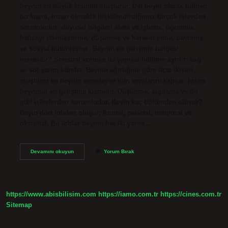
beynin en büyük kısmını oluşturur. Üst beyin olarak bilinen
bu kısım, insan olmakla ilişkilendirdiğimiz birçok işlevden
sorumludur: duyusal bilgileri alma ve işleme, öğrenme,
hafızayı etkinleştirme, düşünme ve hareket etme, davranış
ve sosyal bütünleşme. Beynin en gelişmiş bölgesi
neresidir? Serebral korteks iki yapısal bölüme ayrılır: sağ
ve sol yarım küreler. Beynin ağırlığına göre üçte ikisini
oluşturur ve beynin neredeyse tüm yapılarını kapsar. İnsan
beyninin en gelişmiş kısmıdır. Düşünme, algılama ve dil
gibi işlevlerden sorumludur. Beyin kaç bölümden oluşur?
Beyin dört lobdan oluşur: frontal, parietal, temporal ve
oksipital. Bu loblar beynin her iki yarım…
Beynin
Devamını okuyun
Yorum Bırak
En
Büyük
Bölümü
Nedir
https://www.abisbilisim.com
https://iamo.com.tr
https://cines.com.tr
Sitemap