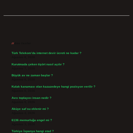
Sidebar
Son Yazılar
Türk Telekom’da internet devir ücreti ne kadar ?
Ağustos 8, 2026
Kurutmada çeken tişört nasıl açılır ?
Ağustos 7, 2026
Büyük av ne zaman başlar ?
Ağustos 6, 2026
Kulak kanaması olan kazazedeye hangi pozisyon verilir ?
Ağustos 6, 2026
Avcı toplayıcı insan nedir ?
Ağustos 5, 2026
Aküye saf su eklenir mi ?
Ağustos 3, 2026
6136 memurluğa engel mi ?
Ağustos 3, 2026
Türkiye İspanya hangi stad ?