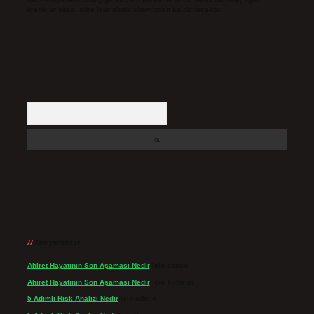
içerikler yasal süre içerisinde sitemizden kaldırılacaktır.
Arama
Son yorumlar
Ahiret Hayatının Son Aşaması Nedir
için
admin
Ahiret Hayatının Son Aşaması Nedir
için
Yıldırım
5 Adımlı Risk Analizi Nedir
için
admin