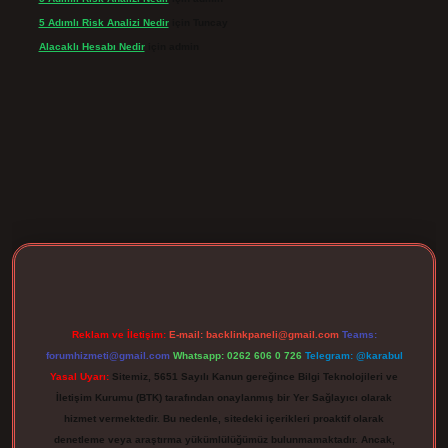
5 Adımlı Risk Analizi Nedir
için
Tuncay
Alacaklı Hesabı Nedir
için
admin
gir.net
Reklam ve İletişim:
E-mail:
backlinkpaneli@gmail.com
Teams:
forumhizmeti@gmail.com
Whatsapp: 0262 606 0 726
Telegram: @karabul
Yasal Uyarı:
Sitemiz, 5651 Sayılı Kanun gereğince Bilgi Teknolojileri ve
İletişim Kurumu (BTK) tarafından onaylanmış bir Yer Sağlayıcı olarak
hizmet vermektedir. Bu nedenle, sitedeki içerikleri proaktif olarak
denetleme veya araştırma yükümlülüğümüz bulunmamaktadır. Ancak,