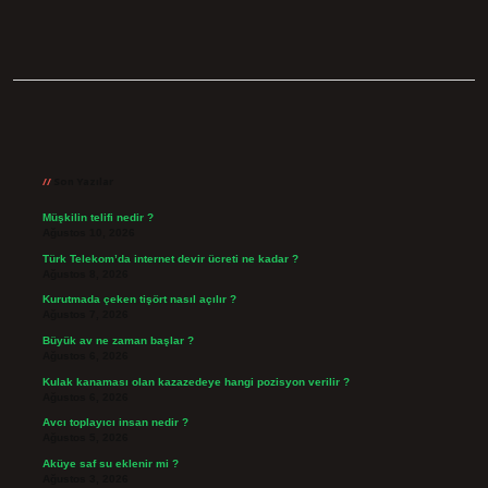
Sidebar
Son Yazılar
Müşkilin telifi nedir ?
Ağustos 10, 2026
Türk Telekom’da internet devir ücreti ne kadar ?
Ağustos 8, 2026
Kurutmada çeken tişört nasıl açılır ?
Ağustos 7, 2026
Büyük av ne zaman başlar ?
Ağustos 6, 2026
Kulak kanaması olan kazazedeye hangi pozisyon verilir ?
Ağustos 6, 2026
Avcı toplayıcı insan nedir ?
Ağustos 5, 2026
Aküye saf su eklenir mi ?
Ağustos 3, 2026