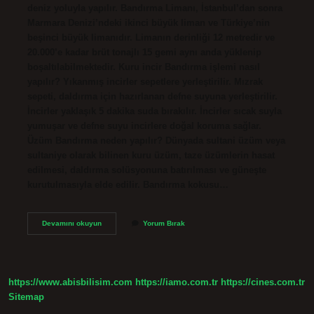
deniz yoluyla yapılır. Bandırma Limanı, İstanbul’dan sonra
Marmara Denizi’ndeki ikinci büyük liman ve Türkiye’nin
beşinci büyük limanıdır. Limanın derinliği 12 metredir ve
20.000’e kadar brüt tonajlı 15 gemi aynı anda yüklenip
boşaltılabilmektedir. Kuru incir Bandırma işlemi nasıl
yapılır? Yıkanmış incirler sepetlere yerleştirilir. Mızrak
sepeti, daldırma için hazırlanan defne suyuna yerleştirilir.
İncirler yaklaşık 5 dakika suda bırakılır. İncirler sıcak suyla
yumuşar ve defne suyu incirlere doğal koruma sağlar.
Üzüm Bandırma neden yapılır? Dünyada sultani üzüm veya
sultaniye olarak bilinen kuru üzüm, taze üzümlerin hasat
edilmesi, daldırma solüsyonuna batırılması ve güneşte
kurutulmasıyla elde edilir. Bandırma kokusu…
Bandırma
Devamını okuyun
Yorum Bırak
Neden
Yapılır
https://www.abisbilisim.com
https://iamo.com.tr
https://cines.com.tr
Sitemap