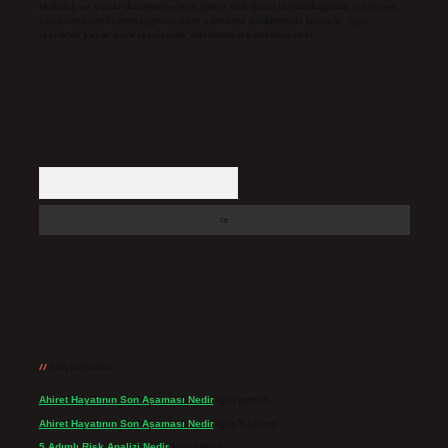
Hukuka ve yasal düzenlemelere aykırı olduğunu düşündüğünüz içerikleri,
backlinkpanelicomtr@gmail.com
adresine bildirmeniz halinde, ilgili
içerikler yasal süre içerisinde sitemizden kaldırılacaktır.
Arama
Son yorumlar
Ahiret Hayatının Son Aşaması Nedir
için
admin
Ahiret Hayatının Son Aşaması Nedir
için
Yıldırım
5 Adımlı Risk Analizi Nedir
için
admin