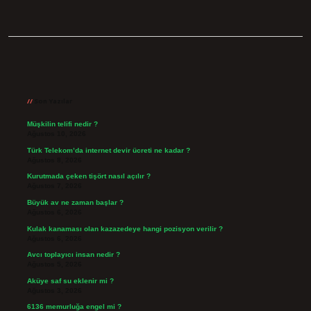
Sidebar
Son Yazılar
Müşkilin telifi nedir ?
Ağustos 10, 2026
Türk Telekom’da internet devir ücreti ne kadar ?
Ağustos 8, 2026
Kurutmada çeken tişört nasıl açılır ?
Ağustos 7, 2026
Büyük av ne zaman başlar ?
Ağustos 6, 2026
Kulak kanaması olan kazazedeye hangi pozisyon verilir ?
Ağustos 6, 2026
Avcı toplayıcı insan nedir ?
Ağustos 5, 2026
Aküye saf su eklenir mi ?
Ağustos 3, 2026
6136 memurluğa engel mi ?