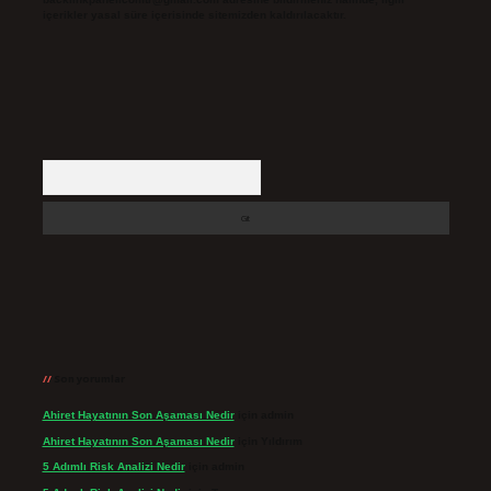
içerikler yasal süre içerisinde sitemizden kaldırılacaktır.
Arama
Son yorumlar
Ahiret Hayatının Son Aşaması Nedir
için
admin
Ahiret Hayatının Son Aşaması Nedir
için
Yıldırım
5 Adımlı Risk Analizi Nedir
için
admin