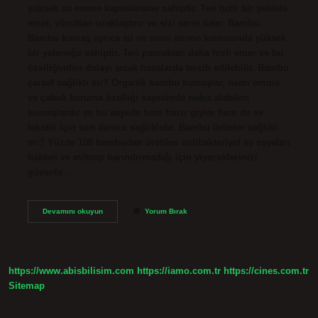
yüksek su emme kapasitesine sahiptir. Teri hızlı bir şekilde
emer, vücuttan uzaklaştırır ve sizi serin tutar. Bambu:
Bambu kumaş ayrıca su ve nemi emme konusunda yüksek
bir yeteneğe sahiptir. Teri pamuktan daha hızlı emer ve bu
özelliğinden dolayı sıcak havalarda tercih edilebilir. Bambu
çarşaf sağlıklı mı? Organik bambu kumaşlar, nemi emme
ve çabuk kuruma özelliği sayesinde nefes alabilen
kumaşlardır ve bu sayede hem hazır giyim hem de ev
tekstili için son derece sağlıklıdır. Bambu ürünler sağlıklı
mı? Yüzde 100 bambudan üretilen antibakteriyel ev eşyaları
bakteri ve mikrop barındırmadığı için yiyeceklerinizi
güvenle…
Bambu
Devamını okuyun
Yorum Bırak
Iplik
Sağlıklı
Mı
https://www.abisbilisim.com
https://iamo.com.tr
https://cines.com.tr
Sitemap