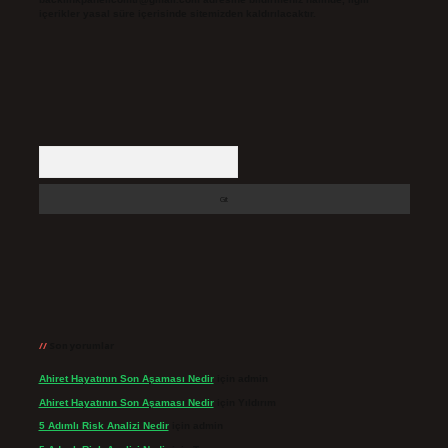
içerikler yasal süre içerisinde sitemizden kaldırılacaktır.
Arama
Son yorumlar
Ahiret Hayatının Son Aşaması Nedir
için
admin
Ahiret Hayatının Son Aşaması Nedir
için
Yıldırım
5 Adımlı Risk Analizi Nedir
için
admin