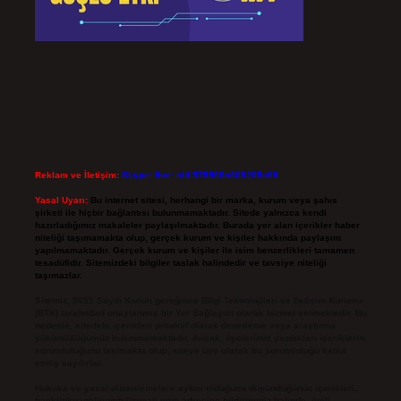
Reklam ve İletişim:
Skype: live:.cid.575569c608265c69
Yasal Uyarı:
Bu internet sitesi, herhangi bir marka, kurum veya şahıs
şirketi ile hiçbir bağlantısı bulunmamaktadır. Sitede yalnızca kendi
hazırladığımız makaleler paylaşılmaktadır. Burada yer alan içerikler haber
niteliği taşımamakta olup, gerçek kurum ve kişiler hakkında paylaşım
yapılmamaktadır. Gerçek kurum ve kişiler ile isim benzerlikleri tamamen
tesadüfidir. Sitemizdeki bilgiler taslak halindedir ve tavsiye niteliği
taşımazlar.
Sitemiz, 5651 Sayılı Kanun gereğince Bilgi Teknolojileri ve İletişim Kurumu
(BTK) tarafından onaylanmış bir Yer Sağlayıcı olarak hizmet vermektedir. Bu
nedenle, sitedeki içerikleri proaktif olarak denetleme veya araştırma
yükümlülüğümüz bulunmamaktadır. Ancak, üyelerimiz yazdıkları içeriklerin
sorumluluğunu taşımakta olup, siteye üye olarak bu sorumluluğu kabul
etmiş sayılırlar.
Hukuka ve yasal düzenlemelere aykırı olduğunu düşündüğünüz içerikleri,
backlinkpanelicomtr@gmail.com
adresine bildirmeniz halinde, ilgili