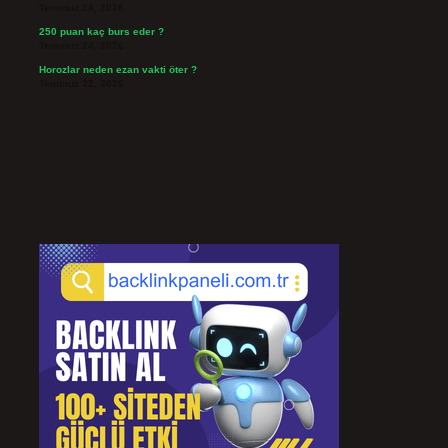
Temmuz 24, 2026
250 puan kaç burs eder ?
Temmuz 24, 2026
Horozlar neden ezan vakti öter ?
Temmuz 22, 2026