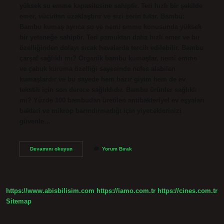
yüksek su emme kapasitesine sahiptir. Teri hızlı bir şekilde
emer, vücuttan uzaklaştırır ve sizi serin tutar. Bambu:
Bambu kumaş ayrıca su ve nemi emme konusunda yüksek
bir yeteneğe sahiptir. Teri pamuktan daha hızlı emer ve bu
özelliğinden dolayı sıcak havalarda tercih edilebilir. Bambu
çarşaf sağlıklı mı? Organik bambu kumaşlar, nemi emme
ve çabuk kuruma özelliği sayesinde nefes alabilen
kumaşlardır ve bu sayede hem hazır giyim hem de ev
tekstili için son derece sağlıklıdır. Bambu ürünler sağlıklı
mı? Yüzde 100 bambudan üretilen antibakteriyel ev eşyaları
bakteri ve mikrop barındırmadığı için yiyeceklerinizi
güvenle…
Bambu
Devamını okuyun
Yorum Bırak
Iplik
Sağlıklı
Mı
https://www.abisbilisim.com
https://iamo.com.tr
https://cines.com.tr
Sitemap