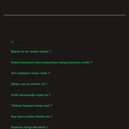
Sidebar
Son Yazılar
Büyük av ne zaman başlar ?
Ağustos 6, 2026
Kulak kanaması olan kazazedeye hangi pozisyon verilir ?
Ağustos 6, 2026
Avcı toplayıcı insan nedir ?
Ağustos 5, 2026
Aküye saf su eklenir mi ?
Ağustos 3, 2026
6136 memurluğa engel mi ?
Ağustos 3, 2026
Türkiye İspanya hangi stad ?
Temmuz 29, 2026
Koç burcu kadını flörtöz mü ?
Temmuz 26, 2026
Katarina hangi ülkededir ?