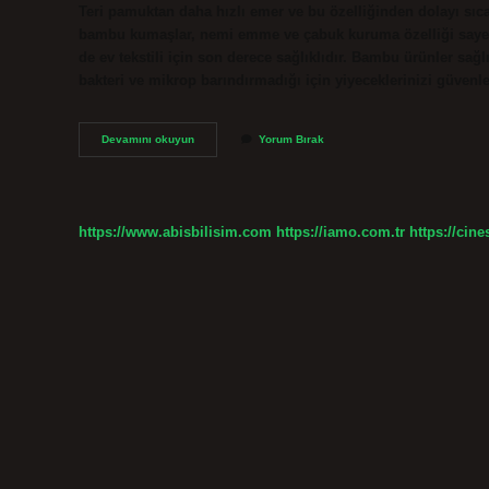
Teri pamuktan daha hızlı emer ve bu özelliğinden dolayı sıca
bambu kumaşlar, nemi emme ve çabuk kuruma özelliği sayes
de ev tekstili için son derece sağlıklıdır. Bambu ürünler sağ
bakteri ve mikrop barındırmadığı için yiyeceklerinizi güven
Bambu
Devamını okuyun
Yorum Bırak
Iplik
Sağlıklı
Mı
https://www.abisbilisim.com
https://iamo.com.tr
https://cine