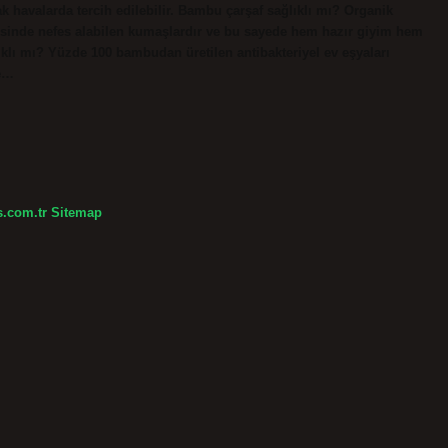
k havalarda tercih edilebilir. Bambu çarşaf sağlıklı mı? Organik
inde nefes alabilen kumaşlardır ve bu sayede hem hazır giyim hem
lıklı mı? Yüzde 100 bambudan üretilen antibakteriyel ev eşyaları
le…
s.com.tr
Sitemap