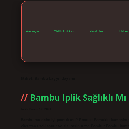
Anasayfa
Gizlilik Politikası
Yasal Uyarı
Hakkım
Etiket:
Bambu kaç yıl dayanır
Bambu Iplik Sağlıklı Mı
Tarih: Kasım 12, 2024
Bambu mu daha iyi pamuk mu? Pamuk: Pamuklu kumaşlar yükse
vücuttan uzaklaştırır ve sizi serin tutar. Bambu: Bambu ku