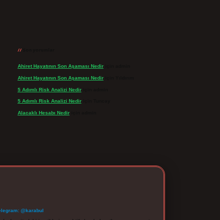
Son yorumlar
Ahiret Hayatının Son Aşaması Nedir
için
admin
Ahiret Hayatının Son Aşaması Nedir
için
Yıldırım
5 Adımlı Risk Analizi Nedir
için
admin
5 Adımlı Risk Analizi Nedir
için
Tuncay
Alacaklı Hesabı Nedir
için
admin
elegram: @karabul