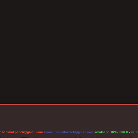
l:
backlinkpaneli@gmail.com
Teams:
forumhizmeti@gmail.com
Whatsapp: 0262 606 0 726
T