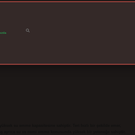
ızda
k su emme kapasitesine sahiptir. Teri hızlı bir şekilde emer,
maş ayrıca su ve nemi emme konusunda yüksek bir yeteneğe sahiptir.