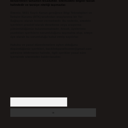
benzerlikleri tamamen tesadüfidir. Sitemizdeki bilgiler taslak
halindedir ve tavsiye niteliği taşımazlar.
Sitemiz, 5651 Sayılı Kanun gereğince Bilgi Teknolojileri ve
İletişim Kurumu (BTK) tarafından onaylanmış bir Yer
Sağlayıcı olarak hizmet vermektedir. Bu nedenle, sitedeki
içerikleri proaktif olarak denetleme veya araştırma
yükümlülüğümüz bulunmamaktadır. Ancak, üyelerimiz
yazdıkları içeriklerin sorumluluğunu taşımakta olup, siteye
üye olarak bu sorumluluğu kabul etmiş sayılırlar.
Hukuka ve yasal düzenlemelere aykırı olduğunu
düşündüğünüz içerikleri,
backlinkpanelicomtr@gmail.com
adresine bildirmeniz halinde, ilgili içerikler yasal süre
içerisinde sitemizden kaldırılacaktır.
Arama