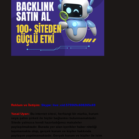
Reklam ve İletişim:
Skype: live:.cid.575569c608265c69
Yasal Uyarı:
Bu internet sitesi, herhangi bir marka, kurum
veya şahıs şirketi ile hiçbir bağlantısı bulunmamaktadır.
Sitede yalnızca kendi hazırladığımız makaleler
paylaşılmaktadır. Burada yer alan içerikler haber niteliği
taşımamakta olup, gerçek kurum ve kişiler hakkında
paylaşım yapılmamaktadır. Gerçek kurum ve kişiler ile isim