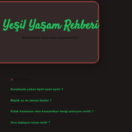
Yeşil Yaşam Rehberi
Bahçelerden ilham alan neşeli öneriler!
Sidebar
betexper giriş
betexpergir.net
Son Yazılar
Kurutmada çeken tişört nasıl açılır ?
Ağustos 7, 2026
Büyük av ne zaman başlar ?
Ağustos 6, 2026
Kulak kanaması olan kazazedeye hangi pozisyon verilir ?
Ağustos 6, 2026
Avcı toplayıcı insan nedir ?
Ağustos 5, 2026