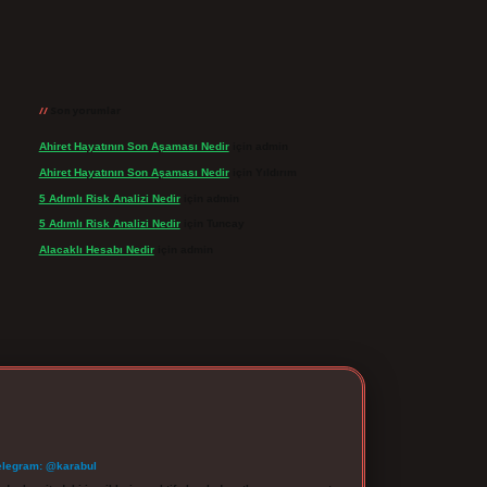
Son yorumlar
Ahiret Hayatının Son Aşaması Nedir
için
admin
Ahiret Hayatının Son Aşaması Nedir
için
Yıldırım
5 Adımlı Risk Analizi Nedir
için
admin
5 Adımlı Risk Analizi Nedir
için
Tuncay
Alacaklı Hesabı Nedir
için
admin
elegram: @karabul