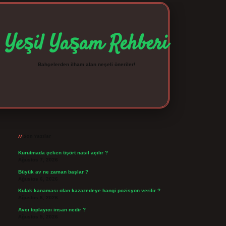
Yeşil Yaşam Rehberi
Bahçelerden ilham alan neşeli öneriler!
Sidebar
betexper giriş
betexpergir.net
Son Yazılar
Kurutmada çeken tişört nasıl açılır ?
Ağustos 7, 2026
Büyük av ne zaman başlar ?
Ağustos 6, 2026
Kulak kanaması olan kazazedeye hangi pozisyon verilir ?
Ağustos 6, 2026
Avcı toplayıcı insan nedir ?
Ağustos 5, 2026