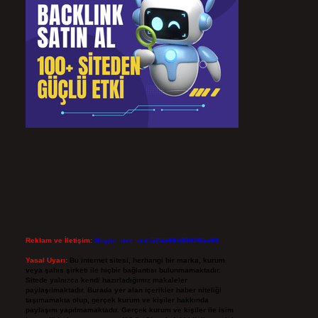
Reklam ve İletişim:
Skype: live:.cid.575569c608265c69
Yasal Uyarı:
Bu internet sitesi, herhangi bir marka, kurum
veya şahıs şirketi ile hiçbir bağlantısı bulunmamaktadır.
Sitede yalnızca kendi hazırladığımız makaleler
paylaşılmaktadır. Burada yer alan içerikler haber niteliği
taşımamakta olup, gerçek kurum ve kişiler hakkında
paylaşım yapılmamaktadır. Gerçek kurum ve kişiler ile isim