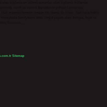
olan kişilerde ve böbrek sorunları olan kişilerde kullanılır.
nımeli), nemli ve verimli topraklarda yetişen Lamiaceae
 Halk arasında kırmızı ısırgan otu olarak da bilinir. Ballıbaba bitkisi
 Honeybaba familyasına aittir. Doğal yaşam alanı Avrupa, Asya ve
 Kars, Erzurum,…
s.com.tr
Sitemap