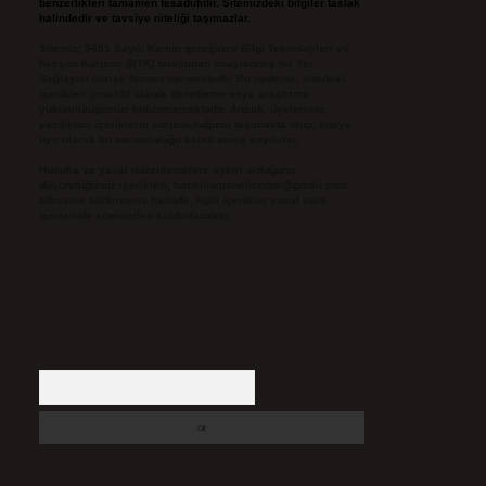
benzerlikleri tamamen tesadüfidir. Sitemizdeki bilgiler taslak
halindedir ve tavsiye niteliği taşımazlar.
Sitemiz, 5651 Sayılı Kanun gereğince Bilgi Teknolojileri ve
İletişim Kurumu (BTK) tarafından onaylanmış bir Yer
Sağlayıcı olarak hizmet vermektedir. Bu nedenle, sitedeki
içerikleri proaktif olarak denetleme veya araştırma
yükümlülüğümüz bulunmamaktadır. Ancak, üyelerimiz
yazdıkları içeriklerin sorumluluğunu taşımakta olup, siteye
üye olarak bu sorumluluğu kabul etmiş sayılırlar.
Hukuka ve yasal düzenlemelere aykırı olduğunu
düşündüğünüz içerikleri,
backlinkpanelicomtr@gmail.com
adresine bildirmeniz halinde, ilgili içerikler yasal süre
içerisinde sitemizden kaldırılacaktır.
Arama