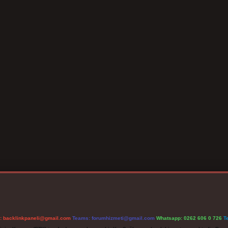
l:
backlinkpaneli@gmail.com
Teams:
forumhizmeti@gmail.com
Whatsapp: 0262 606 0 726
T