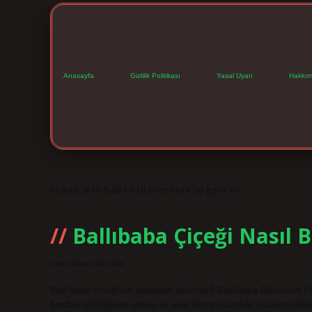
Anasayfa
Gizlilik Politikası
Yasal Uyarı
Hakkım
Etiket:
Ballıbaba otu prostata iyi gelir mi
Ballıbaba Çiçeği Nasıl B
Tarih: Kasım 14, 2024
Ballıbaba çiçeğinin faydaları nelerdir? Ballıbaba Bitkisinin F
bardak içildiğinde rahim ve adet döngüsündeki düzensizlikleri 