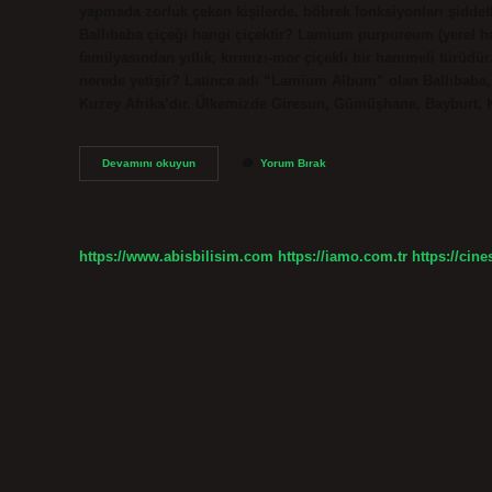
yapmada zorluk çeken kişilerde, böbrek fonksiyonları şiddetli 
Ballıbaba çiçeği hangi çiçektir? Lamium purpureum (yerel ha
familyasından yıllık, kırmızı-mor çiçekli bir hanımeli türüdür.
nerede yetişir? Latince adı “Lamium Album” olan Ballıbaba,
Kuzey Afrika’dır. Ülkemizde Giresun, Gümüşhane, Bayburt,
Ballıbaba
Devamını okuyun
Yorum Bırak
Çiçeği
Nasıl
Bir
Çiçek
https://www.abisbilisim.com
https://iamo.com.tr
https://cine