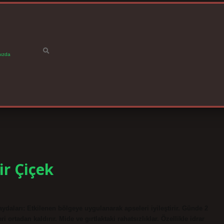
ızda
ir Çiçek
aydaları: Etkilenen bölgeye uygulanarak apseleri iyileştirir. Günde 2
ortadan kaldırır. Mide ve gırtlaktaki rahatsızlıklar. Özellikle idrar