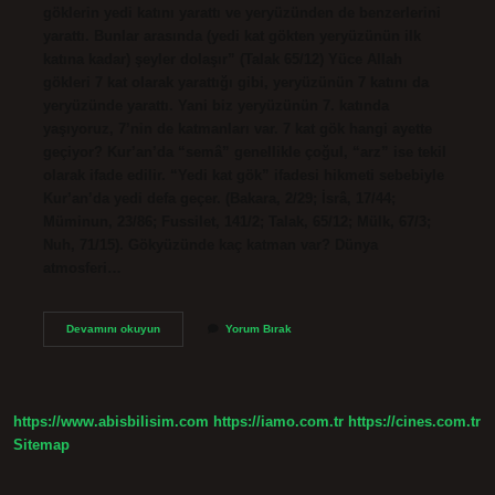
göklerin yedi katını yarattı ve yeryüzünden de benzerlerini
yarattı. Bunlar arasında (yedi kat gökten yeryüzünün ilk
katına kadar) şeyler dolaşır” (Talak 65/12) Yüce Allah
gökleri 7 kat olarak yarattığı gibi, yeryüzünün 7 katını da
yeryüzünde yarattı. Yani biz yeryüzünün 7. katında
yaşıyoruz, 7’nin de katmanları var. 7 kat gök hangi ayette
geçiyor? Kur’an’da “semâ” genellikle çoğul, “arz” ise tekil
olarak ifade edilir. “Yedi kat gök” ifadesi hikmeti sebebiyle
Kur’an’da yedi defa geçer. (Bakara, 2/29; İsrâ, 17/44;
Müminun, 23/86; Fussilet, 141/2; Talak, 65/12; Mülk, 67/3;
Nuh, 71/15). Gökyüzünde kaç katman var? Dünya
atmosferi…
Gök
Devamını okuyun
Yorum Bırak
Kaç
Kattan
Oluşur
https://www.abisbilisim.com
https://iamo.com.tr
https://cines.com.tr
Sitemap