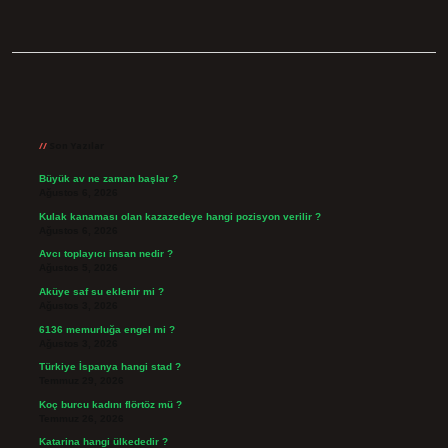
Sidebar
Son Yazılar
Büyük av ne zaman başlar ?
Ağustos 6, 2026
Kulak kanaması olan kazazedeye hangi pozisyon verilir ?
Ağustos 6, 2026
Avcı toplayıcı insan nedir ?
Ağustos 5, 2026
Aküye saf su eklenir mi ?
Ağustos 3, 2026
6136 memurluğa engel mi ?
Ağustos 3, 2026
Türkiye İspanya hangi stad ?
Temmuz 29, 2026
Koç burcu kadını flörtöz mü ?
Temmuz 26, 2026
Katarina hangi ülkededir ?