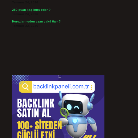
Temmuz 24, 2026
250 puan kaç burs eder ?
Temmuz 24, 2026
Horozlar neden ezan vakti öter ?
Temmuz 22, 2026