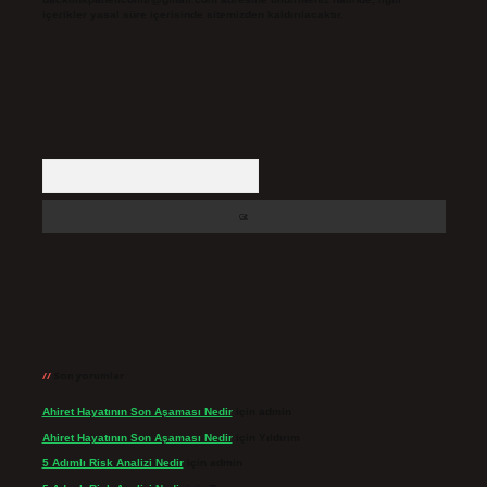
içerikler yasal süre içerisinde sitemizden kaldırılacaktır.
Arama
Son yorumlar
Ahiret Hayatının Son Aşaması Nedir
için
admin
Ahiret Hayatının Son Aşaması Nedir
için
Yıldırım
5 Adımlı Risk Analizi Nedir
için
admin