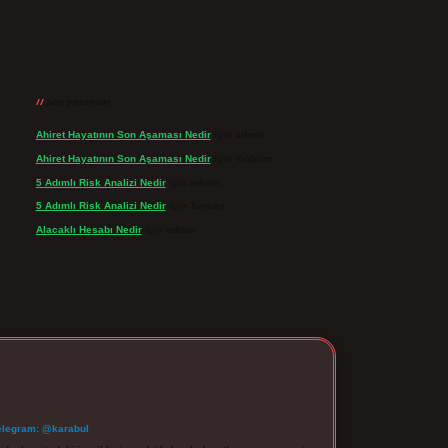
Son yorumlar
Ahiret Hayatının Son Aşaması Nedir
için
admin
Ahiret Hayatının Son Aşaması Nedir
için
Yıldırım
5 Adımlı Risk Analizi Nedir
için
admin
5 Adımlı Risk Analizi Nedir
için
Tuncay
Alacaklı Hesabı Nedir
için
admin
elegram: @karabul