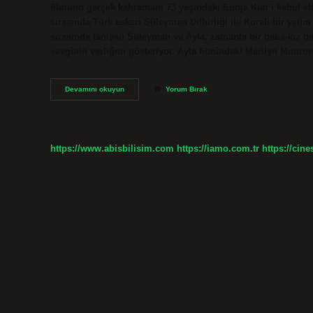
filminin gerçek kahramanı 73 yaşındaki Eunja Kim’i kabul ett
sırasında Türk askeri Süleyman Dilbirliği ile Koreli bir yetim
sırasında tanışan Süleyman ve Ayla, zamanla bir baba-kız bağı
sevginin varlığını gösteriyor. Ayla filmindeki Marilyn Mon
Ayla
Devamını okuyun
Yorum Bırak
Gercek
Hikaye
Mi
https://www.abisbilisim.com
https://iamo.com.tr
https://cine