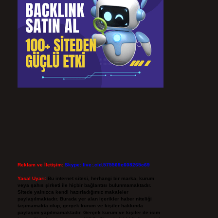
Reklam ve İletişim:
Skype: live:.cid.575569c608265c69
Yasal Uyarı:
Bu internet sitesi, herhangi bir marka, kurum
veya şahıs şirketi ile hiçbir bağlantısı bulunmamaktadır.
Sitede yalnızca kendi hazırladığımız makaleler
paylaşılmaktadır. Burada yer alan içerikler haber niteliği
taşımamakta olup, gerçek kurum ve kişiler hakkında
paylaşım yapılmamaktadır. Gerçek kurum ve kişiler ile isim