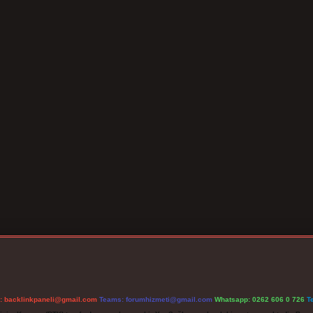
l:
backlinkpaneli@gmail.com
Teams:
forumhizmeti@gmail.com
Whatsapp: 0262 606 0 726
T