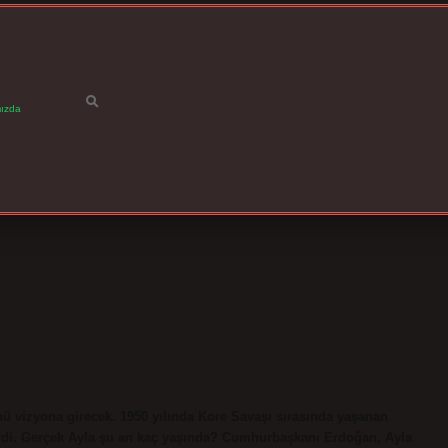
ızda
nü vizyona girecek. 1950 yılında Kore Savaşı sırasında yaşanan
girdi. Gerçek Ayla şu an kaç yaşında? Cumhurbaşkanı Erdoğan, Ayla