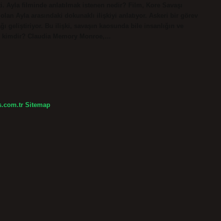
i. Ayla filminde anlatılmak istenen nedir? Film, Kore Savaşı
 olan Ayla arasındaki dokunaklı ilişkiyi anlatıyor. Askeri bir görev
 geliştiriyor. Bu ilişki, savaşın kaosunda bile insanlığın ve
roe kimdir? Claudia Memory Monroe,…
s.com.tr
Sitemap