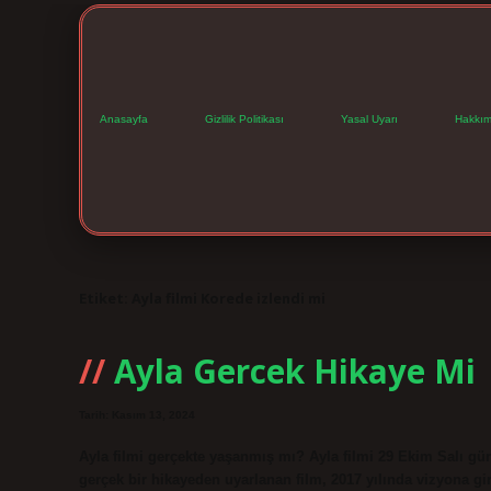
Anasayfa
Gizlilik Politikası
Yasal Uyarı
Hakkım
Etiket:
Ayla filmi Korede izlendi mi
Ayla Gercek Hikaye Mi
Tarih: Kasım 13, 2024
Ayla filmi gerçekte yaşanmış mı? Ayla filmi 29 Ekim Salı gü
gerçek bir hikayeden uyarlanan film, 2017 yılında vizyona 