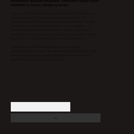
benzerlikleri tamamen tesadüfidir. Sitemizdeki bilgiler taslak
halindedir ve tavsiye niteliği taşımazlar.
Sitemiz, 5651 Sayılı Kanun gereğince Bilgi Teknolojileri ve
İletişim Kurumu (BTK) tarafından onaylanmış bir Yer
Sağlayıcı olarak hizmet vermektedir. Bu nedenle, sitedeki
içerikleri proaktif olarak denetleme veya araştırma
yükümlülüğümüz bulunmamaktadır. Ancak, üyelerimiz
yazdıkları içeriklerin sorumluluğunu taşımakta olup, siteye
üye olarak bu sorumluluğu kabul etmiş sayılırlar.
Hukuka ve yasal düzenlemelere aykırı olduğunu
düşündüğünüz içerikleri,
backlinkpanelicomtr@gmail.com
adresine bildirmeniz halinde, ilgili içerikler yasal süre
içerisinde sitemizden kaldırılacaktır.
Arama