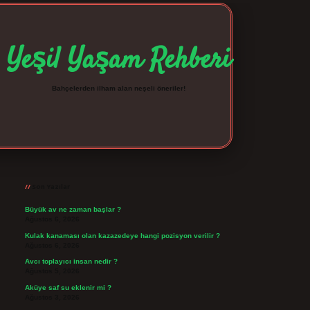
Yeşil Yaşam Rehberi
Bahçelerden ilham alan neşeli öneriler!
Sidebar
betexper giriş
betexpergir.net
Son Yazılar
Büyük av ne zaman başlar ?
Ağustos 6, 2026
Kulak kanaması olan kazazedeye hangi pozisyon verilir ?
Ağustos 6, 2026
Avcı toplayıcı insan nedir ?
Ağustos 5, 2026
Aküye saf su eklenir mi ?
Ağustos 3, 2026