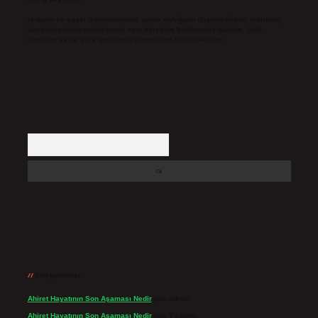
Hukuka ve yasal düzenlemelere aykırı olduğunu düşündüğünüz içerikleri,
backlinkpanelicomtr@gmail.com
adresine bildirmeniz halinde, ilgili
içerikler yasal süre içerisinde sitemizden kaldırılacaktır.
Arama
Son yorumlar
Ahiret Hayatının Son Aşaması Nedir
için
admin
Ahiret Hayatının Son Aşaması Nedir
için
Yıldırım