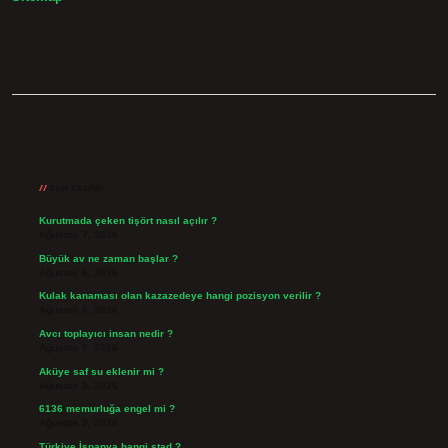
Sidebar
Son Yazılar
Kurutmada çeken tişört nasıl açılır ?
Ağustos 7, 2026
Büyük av ne zaman başlar ?
Ağustos 6, 2026
Kulak kanaması olan kazazedeye hangi pozisyon verilir ?
Ağustos 6, 2026
Avcı toplayıcı insan nedir ?
Ağustos 5, 2026
Aküye saf su eklenir mi ?
Ağustos 3, 2026
6136 memurluğa engel mi ?
Ağustos 3, 2026
Türkiye İspanya hangi stad ?