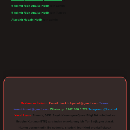
5 Adımlı Risk Analizi Nedir
için
admin
5 Adımlı Risk Analizi Nedir
için
Tuncay
Alacaklı Hesabı Nedir
için
admin
rgir.net
Reklam ve İletişim:
E-mail:
backlinkpaneli@gmail.com
Teams:
forumhizmeti@gmail.com
Whatsapp: 0262 606 0 726
Telegram: @karabul
Yasal Uyarı:
Sitemiz, 5651 Sayılı Kanun gereğince Bilgi Teknolojileri ve
İletişim Kurumu (BTK) tarafından onaylanmış bir Yer Sağlayıcı olarak
hizmet vermektedir. Bu nedenle, sitedeki içerikleri proaktif olarak