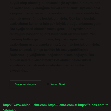
büyük olup olmadığını anlamak için ayakkabının burnunda
ne kadar boşluk olduğuna dikkat etmelisiniz. Ayakkabıdaki
ayağınızın en uzun ucu ile ayakkabının burnu arasında bir
parmak genişliğinde boşluk olmalıdır. Çok fazla boşluk,
ayakkabının kullanıcı için çok büyük olduğu anlamına gelir.
Bot ayağa nasıl olmalı? Ancak genellikle ayakkabının
rahatlığını başparmağınızı kullanarak ölçebilirsiniz. Yani;
trekking botları giydiğinizde, baş parmağınız ile
ayakkabının ucu arasında en az 1 parmak boşluk olmalıdır.
Bunu anlamak için şu şekilde bir test yapabilirsiniz:
Botlarınızı giydiğinizde, bağcıkları sıkıca bağlayın. Bot
alırken nelere dikkat etmeli? Bot alırken nelere dikkat
etmeliyiz? Kaliteli malzemelerden üretilen botlar
sayesinde…
Bot
Devamını okuyun
Yorum Bırak
Büyük
Mü
Alınır
Küçük
Mü
https://www.abisbilisim.com
https://iamo.com.tr
https://cines.com.tr
Sitemap