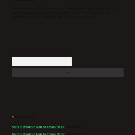
Hukuka ve yasal düzenlemelere aykırı olduğunu düşündüğünüz içerikleri,
backlinkpanelicomtr@gmail.com
adresine bildirmeniz halinde, ilgili
içerikler yasal süre içerisinde sitemizden kaldırılacaktır.
Arama
Son yorumlar
Ahiret Hayatının Son Aşaması Nedir
için
admin
Ahiret Hayatının Son Aşaması Nedir
için
Yıldırım