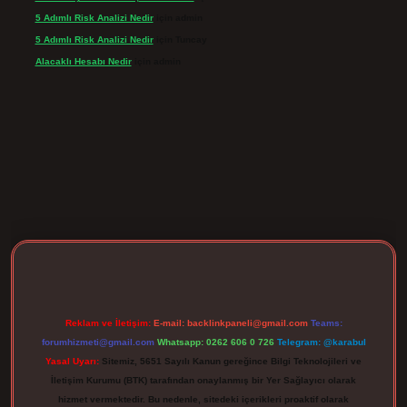
5 Adımlı Risk Analizi Nedir
için
admin
5 Adımlı Risk Analizi Nedir
için
Tuncay
Alacaklı Hesabı Nedir
için
admin
gir.net
Reklam ve İletişim:
E-mail:
backlinkpaneli@gmail.com
Teams:
forumhizmeti@gmail.com
Whatsapp: 0262 606 0 726
Telegram: @karabul
Yasal Uyarı:
Sitemiz, 5651 Sayılı Kanun gereğince Bilgi Teknolojileri ve
İletişim Kurumu (BTK) tarafından onaylanmış bir Yer Sağlayıcı olarak
hizmet vermektedir. Bu nedenle, sitedeki içerikleri proaktif olarak