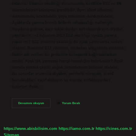
tedavisi: Vitamin eksikliği durumunda, özellikle B12 ve B6
vitaminlerinin takviyesi gereklidir. Aşırı alkol tüketimi
durumunda, azaltılabilir veya tamamen durdurulabilir.
Ayaklarda yanma kronik böbrek rahatsızlığı nedeniyle
meydana gelirse, kanı toksinlerden temizlemek için diyaliz
yapılabilir…•1 Ağustos 2023 B12 eksikliği ayakta yanma
yapar mı? B12 vitamini eksikliği de ayak yanmasına neden
olabilir. Besinsel B12 vitamini, mideden salgılanan intrinsik
faktör adı verilen bir proteinle birleşerek bağırsaklardan
emilir. Ayak altı yanması hangi hastalığın belirtisidir? Ayak
altında yanma çeşitli sağlık sorunlarının belirtisi olabilir.
Bu sorunlar arasında diyabet, periferik nöropati, tiroid
bozuklukları, zayıf dolaşım ve mantar enfeksiyonları
bulunur. Ayak…
Ayak
Devamını okuyun
Yorum Bırak
Altı
Yanması
Hangi
Vitamin
Eksikliği
https://www.abisbilisim.com
https://iamo.com.tr
https://cines.com.tr
Sitemap