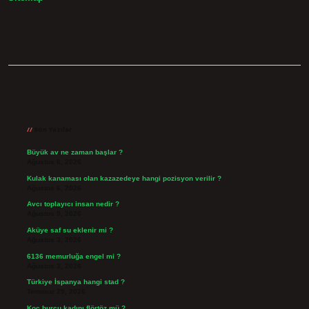
Sidebar
Son Yazılar
Büyük av ne zaman başlar ?
Ağustos 6, 2026
Kulak kanaması olan kazazedeye hangi pozisyon verilir ?
Ağustos 6, 2026
Avcı toplayıcı insan nedir ?
Ağustos 5, 2026
Aküye saf su eklenir mi ?
Ağustos 3, 2026
6136 memurluğa engel mi ?
Ağustos 3, 2026
Türkiye İspanya hangi stad ?
Temmuz 29, 2026
Koç burcu kadını flörtöz mü ?