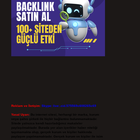
Reklam ve İletişim:
Skype: live:.cid.575569c608265c69
Yasal Uyarı:
Bu internet sitesi, herhangi bir marka, kurum
veya şahıs şirketi ile hiçbir bağlantısı bulunmamaktadır.
Sitede yalnızca kendi hazırladığımız makaleler
paylaşılmaktadır. Burada yer alan içerikler haber niteliği
taşımamakta olup, gerçek kurum ve kişiler hakkında
paylaşım yapılmamaktadır. Gerçek kurum ve kişiler ile isim