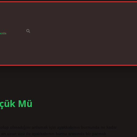
ızda
üçük Mü
 olup olmadığını anlamak için ayakkabının burnunda ne kadar
n en uzun ucu ile ayakkabının burnu arasında bir parmak