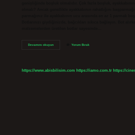
genişliğinde boşluk olmalıdır. Çok fazla boşluk, ayakkabının
olmalı? Ancak genellikle ayakkabının rahatlığını başparmağını
parmağınız ile ayakkabının ucu arasında en az 1 parmak boşlu
Botlarınızı giydiğinizde, bağcıkları sıkıca bağlayın. Bot alırk
malzemelerden üretilen botlar sayesinde…
Bot
Devamını okuyun
Yorum Bırak
Büyük
Mü
Alınır
Küçük
Mü
https://www.abisbilisim.com
https://iamo.com.tr
https://cine