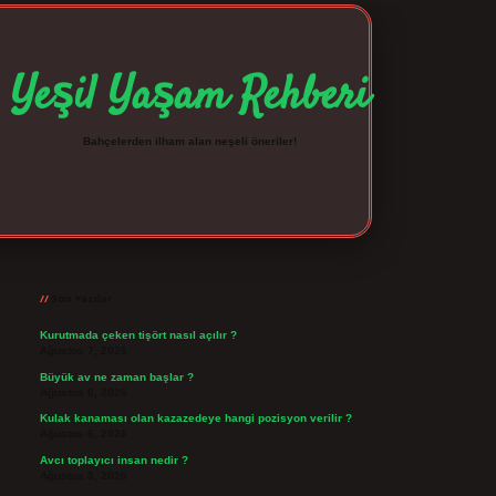
Yeşil Yaşam Rehberi
Bahçelerden ilham alan neşeli öneriler!
Sidebar
betexper giriş
betexpergir.net
Son Yazılar
Kurutmada çeken tişört nasıl açılır ?
Ağustos 7, 2026
Büyük av ne zaman başlar ?
Ağustos 6, 2026
Kulak kanaması olan kazazedeye hangi pozisyon verilir ?
Ağustos 6, 2026
Avcı toplayıcı insan nedir ?
Ağustos 5, 2026