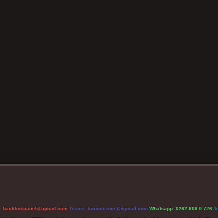
l:
backlinkpaneli@gmail.com
Teams:
forumhizmeti@gmail.com
Whatsapp: 0262 606 0 726
T