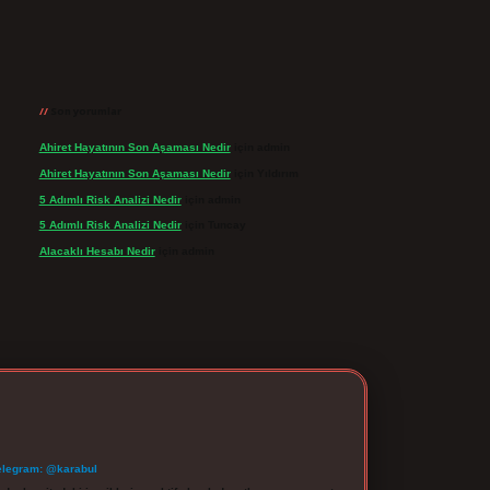
Son yorumlar
Ahiret Hayatının Son Aşaması Nedir
için
admin
Ahiret Hayatının Son Aşaması Nedir
için
Yıldırım
5 Adımlı Risk Analizi Nedir
için
admin
5 Adımlı Risk Analizi Nedir
için
Tuncay
Alacaklı Hesabı Nedir
için
admin
elegram: @karabul