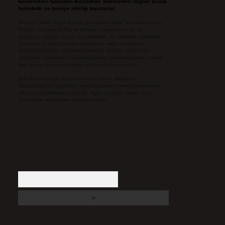
benzerlikleri tamamen tesadüfidir. Sitemizdeki bilgiler taslak
halindedir ve tavsiye niteliği taşımazlar.
Sitemiz, 5651 Sayılı Kanun gereğince Bilgi Teknolojileri ve
İletişim Kurumu (BTK) tarafından onaylanmış bir Yer
Sağlayıcı olarak hizmet vermektedir. Bu nedenle, sitedeki
içerikleri proaktif olarak denetleme veya araştırma
yükümlülüğümüz bulunmamaktadır. Ancak, üyelerimiz
yazdıkları içeriklerin sorumluluğunu taşımakta olup, siteye
üye olarak bu sorumluluğu kabul etmiş sayılırlar.
Hukuka ve yasal düzenlemelere aykırı olduğunu
düşündüğünüz içerikleri,
backlinkpanelicomtr@gmail.com
adresine bildirmeniz halinde, ilgili içerikler yasal süre
içerisinde sitemizden kaldırılacaktır.
Arama