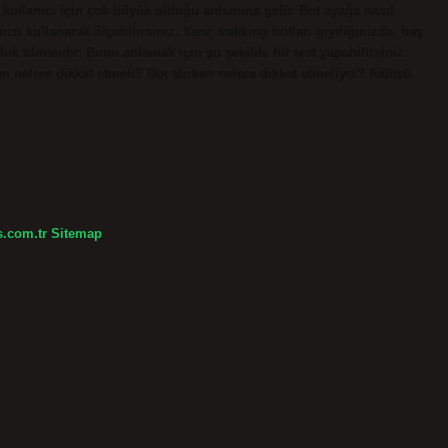
 kullanıcı için çok büyük olduğu anlamına gelir. Bot ayağa nasıl
zı kullanarak ölçebilirsiniz. Yani; trekking botları giydiğinizde, baş
k olmalıdır. Bunu anlamak için şu şekilde bir test yapabilirsiniz:
en nelere dikkat etmeli? Bot alırken nelere dikkat etmeliyiz? Kaliteli
s.com.tr
Sitemap