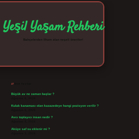
Yeşil Yaşam Rehberi
Bahçelerden ilham alan neşeli öneriler!
Sidebar
betexper giriş
betexpergir.net
Son Yazılar
Büyük av ne zaman başlar ?
Ağustos 6, 2026
Kulak kanaması olan kazazedeye hangi pozisyon verilir ?
Ağustos 6, 2026
Avcı toplayıcı insan nedir ?
Ağustos 5, 2026
Aküye saf su eklenir mi ?
Ağustos 3, 2026