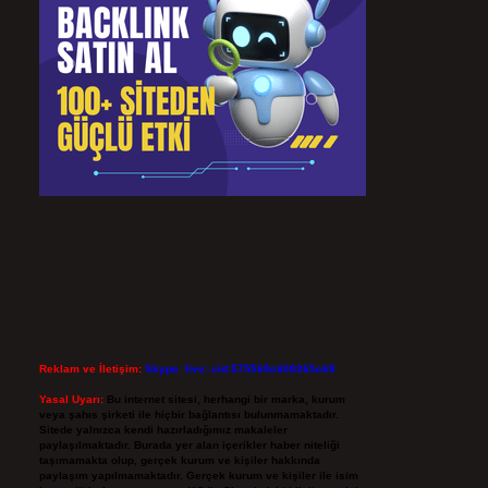
Reklam ve İletişim:
Skype: live:.cid.575569c608265c69
Yasal Uyarı:
Bu internet sitesi, herhangi bir marka, kurum
veya şahıs şirketi ile hiçbir bağlantısı bulunmamaktadır.
Sitede yalnızca kendi hazırladığımız makaleler
paylaşılmaktadır. Burada yer alan içerikler haber niteliği
taşımamakta olup, gerçek kurum ve kişiler hakkında
paylaşım yapılmamaktadır. Gerçek kurum ve kişiler ile isim