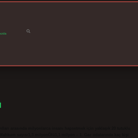
ızda
ü
lları arasında milyonlarca insanı hapsetmek için yaklaşık 20 tutuklu
uMahkum sayısı1,3 milyonÖlü1,1 milyon – 1. Gaz odalarında kaç kişi