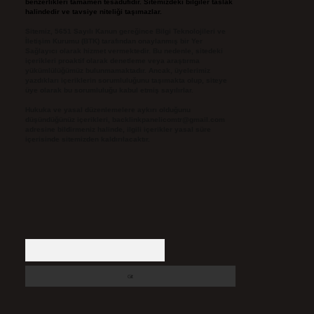
benzerlikleri tamamen tesadüfidir. Sitemizdeki bilgiler taslak
halindedir ve tavsiye niteliği taşımazlar.
Sitemiz, 5651 Sayılı Kanun gereğince Bilgi Teknolojileri ve
İletişim Kurumu (BTK) tarafından onaylanmış bir Yer
Sağlayıcı olarak hizmet vermektedir. Bu nedenle, sitedeki
içerikleri proaktif olarak denetleme veya araştırma
yükümlülüğümüz bulunmamaktadır. Ancak, üyelerimiz
yazdıkları içeriklerin sorumluluğunu taşımakta olup, siteye
üye olarak bu sorumluluğu kabul etmiş sayılırlar.
Hukuka ve yasal düzenlemelere aykırı olduğunu
düşündüğünüz içerikleri,
backlinkpanelicomtr@gmail.com
adresine bildirmeniz halinde, ilgili içerikler yasal süre
içerisinde sitemizden kaldırılacaktır.
Arama