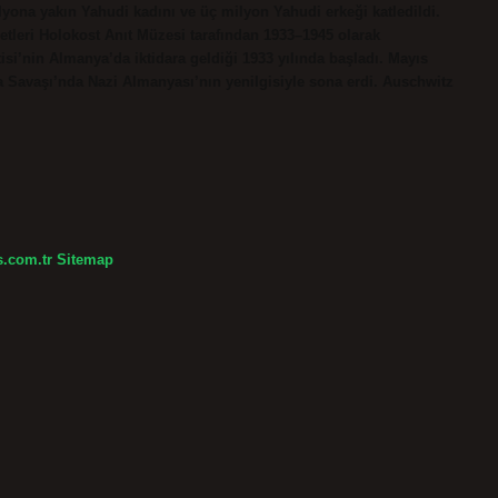
lyona yakın Yahudi kadını ve üç milyon Yahudi erkeği katledildi.
etleri Holokost Anıt Müzesi tarafından 1933–1945 olarak
isi’nin Almanya’da iktidara geldiği 1933 yılında başladı. Mayıs
nya Savaşı’nda Nazi Almanyası’nın yenilgisiyle sona erdi. Auschwitz
s.com.tr
Sitemap