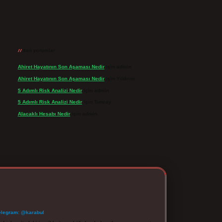
Son yorumlar
Ahiret Hayatının Son Aşaması Nedir
için
admin
Ahiret Hayatının Son Aşaması Nedir
için
Yıldırım
5 Adımlı Risk Analizi Nedir
için
admin
5 Adımlı Risk Analizi Nedir
için
Tuncay
Alacaklı Hesabı Nedir
için
admin
elegram: @karabul