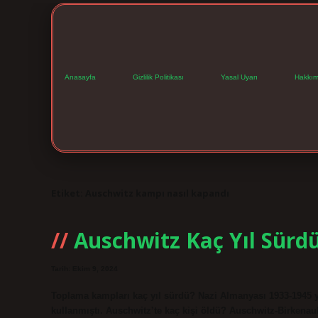
Anasayfa
Gizlilik Politikası
Yasal Uyarı
Hakkım
Etiket:
Auschwitz kampı nasıl kapandı
Auschwitz Kaç Yıl Sürd
Tarih: Ekim 9, 2024
Toplama kampları kaç yıl sürdü? Nazi Almanyası 1933-1945 yı
kullanmıştı. Auschwitz’te kaç kişi öldü? Auschwitz-Birkena