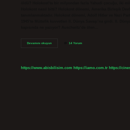
öldü? Holokost’ta bir milyondan fazla Yahudi çocuğu, iki mi
Holokost nasıl bitti? Holokost dönemi, Amerika Birleşik Devl
tanımlanmaktadır. Holokost dönemi, Adolf Hitler ve Nazi Part
1945’te Müttefik kuvvetleri II. Dünya Savaşı’na girdi. II. Dü
kapısında ne yazıyor? Auschwitz’de ölen…
Auschwitz
Devamını okuyun
14 Yorum
Kaç
Yıl
Sürdü
https://www.abisbilisim.com
https://iamo.com.tr
https://cine