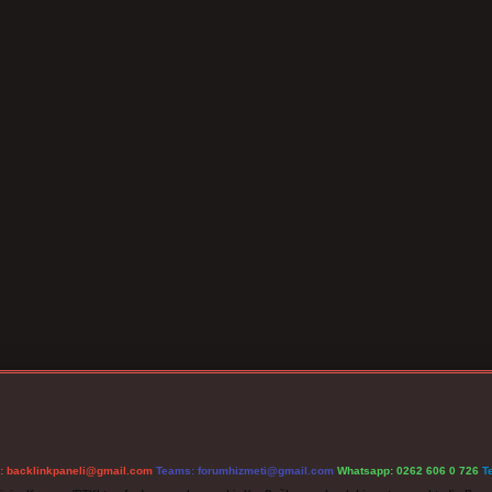
l:
backlinkpaneli@gmail.com
Teams:
forumhizmeti@gmail.com
Whatsapp: 0262 606 0 726
T