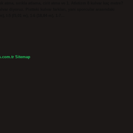
k atma, sırıkla atlama, cirit atma ve 1. Atletizm 8 kulvar kaç metre?
var diyoruz. Pistteki kulvar farkları, yani sporcular arasındaki
m), l-5 (l5,01 m), 1-6 (18,84 m), 1-7…
s.com.tr
Sitemap