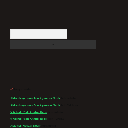
Arama
Son yorumlar
Ahiret Hayatının Son Aşaması Nedir
için
admin
Ahiret Hayatının Son Aşaması Nedir
için
Yıldırım
5 Adımlı Risk Analizi Nedir
için
admin
5 Adımlı Risk Analizi Nedir
için
Tuncay
Alacaklı Hesabı Nedir
için
admin