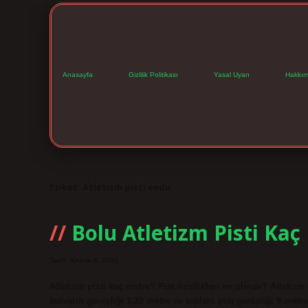
Anasayfa
Gizlilik Politikası
Yasal Uyarı
Hakkım
Etiket:
Atletizm pisti nedir
Bolu Atletizm Pisti Kaç
Tarih: Kasım 9, 2024
Atletizm pisti kaç metre? Pist özellikleri ne olmalı? Atletiz
kulvarın genişliği 1,22 metre ve toplam pist genişliği 9 metr