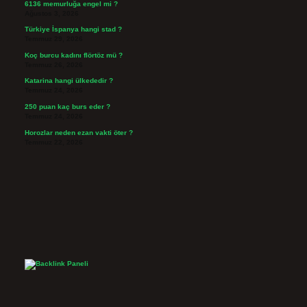
6136 memurluğa engel mi ?
Ağustos 3, 2026
Türkiye İspanya hangi stad ?
Temmuz 29, 2026
Koç burcu kadını flörtöz mü ?
Temmuz 26, 2026
Katarina hangi ülkededir ?
Temmuz 24, 2026
250 puan kaç burs eder ?
Temmuz 24, 2026
Horozlar neden ezan vakti öter ?
Temmuz 22, 2026