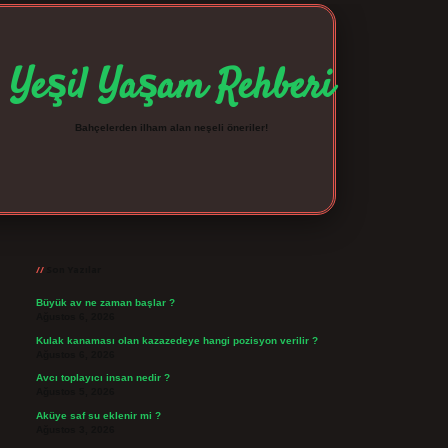
Yeşil Yaşam Rehberi
Bahçelerden ilham alan neşeli öneriler!
Sidebar
betexper giriş
betexpergir.net
Son Yazılar
Büyük av ne zaman başlar ?
Ağustos 6, 2026
Kulak kanaması olan kazazedeye hangi pozisyon verilir ?
Ağustos 6, 2026
Avcı toplayıcı insan nedir ?
Ağustos 5, 2026
Aküye saf su eklenir mi ?
Ağustos 3, 2026