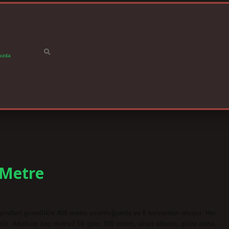
ızda
 Metre
m pistleri genellikle 400 metre uzunluğunda ve 8 kulvardan oluşur. Her
edir. Atletizm kaç metre? İlk gün: 100 metre, uzun atlama, gülle atma,