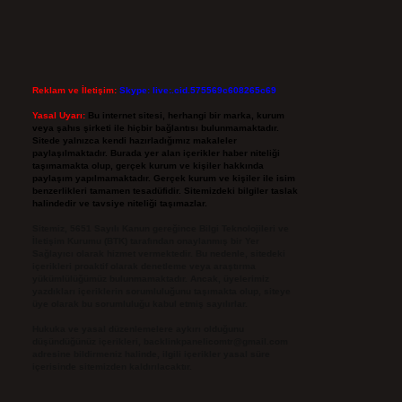
Reklam ve İletişim:
Skype: live:.cid.575569c608265c69
Yasal Uyarı:
Bu internet sitesi, herhangi bir marka, kurum
veya şahıs şirketi ile hiçbir bağlantısı bulunmamaktadır.
Sitede yalnızca kendi hazırladığımız makaleler
paylaşılmaktadır. Burada yer alan içerikler haber niteliği
taşımamakta olup, gerçek kurum ve kişiler hakkında
paylaşım yapılmamaktadır. Gerçek kurum ve kişiler ile isim
benzerlikleri tamamen tesadüfidir. Sitemizdeki bilgiler taslak
halindedir ve tavsiye niteliği taşımazlar.
Sitemiz, 5651 Sayılı Kanun gereğince Bilgi Teknolojileri ve
İletişim Kurumu (BTK) tarafından onaylanmış bir Yer
Sağlayıcı olarak hizmet vermektedir. Bu nedenle, sitedeki
içerikleri proaktif olarak denetleme veya araştırma
yükümlülüğümüz bulunmamaktadır. Ancak, üyelerimiz
yazdıkları içeriklerin sorumluluğunu taşımakta olup, siteye
üye olarak bu sorumluluğu kabul etmiş sayılırlar.
Hukuka ve yasal düzenlemelere aykırı olduğunu
düşündüğünüz içerikleri,
backlinkpanelicomtr@gmail.com
adresine bildirmeniz halinde, ilgili içerikler yasal süre
içerisinde sitemizden kaldırılacaktır.