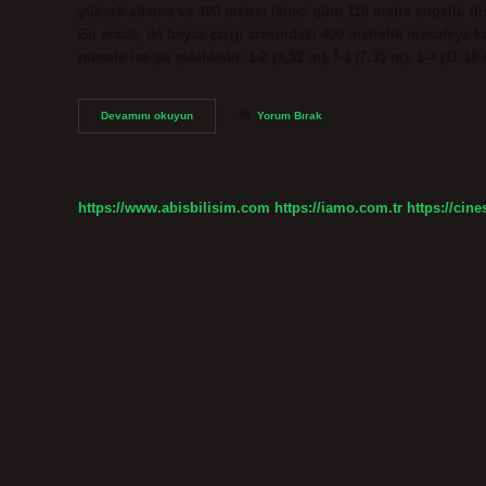
yüksek atlama ve 400 metre; ikinci gün: 110 metre engelli, dis
Bu arada, iki beyaz çizgi arasındaki 400 metrelik mesafeye kul
mesafe ise şu şekildedir. 1-2 (3,52 m), l-3 (7,35 m), 1-4 (11,18 
Bolu
Devamını okuyun
Yorum Bırak
Atletizm
Pisti
Kaç
Metre
https://www.abisbilisim.com
https://iamo.com.tr
https://cine