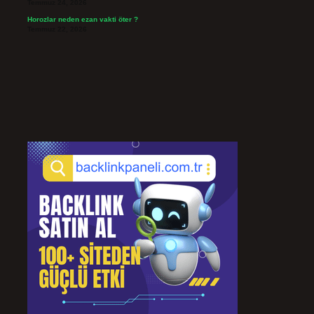
Temmuz 24, 2026
Horozlar neden ezan vakti öter ?
Temmuz 22, 2026