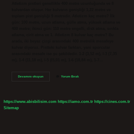
Atletizm pistleri genellikle 400 metre uzunluğunda ve 8
kulvardan oluşur. Her kulvarın genişliği 1,22 metre ve
toplam pist genişliği 9 metredir. Atletizm kaç metre? İlk
gün: 100 metre, uzun atlama, gülle atma, yüksek atlama ve
400 metre; ikinci gün: 110 metre engelli, disk atma, sırıkla
atlama, cirit atma ve 1. Atletizm 8 kulvar kaç metre? Bu
arada, iki beyaz çizgi arasındaki 400 metrelik mesafeye
kulvar diyoruz. Pistteki kulvar farkları, yani sporcular
arasındaki mesafe ise şu şekildedir. 1-2 (3,52 m), l-3 (7,35
m), 1-4 (11,18 m), l-5 (l5,01 m), 1-6 (18,84 m), 1-7…
Bolu
Devamını okuyun
Yorum Bırak
Atletizm
Pisti
Kaç
Metre
https://www.abisbilisim.com
https://iamo.com.tr
https://cines.com.tr
Sitemap