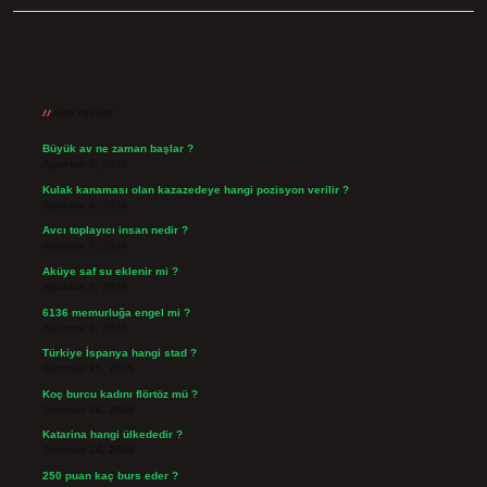
Sidebar
Son Yazılar
Büyük av ne zaman başlar ?
Ağustos 6, 2026
Kulak kanaması olan kazazedeye hangi pozisyon verilir ?
Ağustos 6, 2026
Avcı toplayıcı insan nedir ?
Ağustos 5, 2026
Aküye saf su eklenir mi ?
Ağustos 3, 2026
6136 memurluğa engel mi ?
Ağustos 3, 2026
Türkiye İspanya hangi stad ?
Temmuz 29, 2026
Koç burcu kadını flörtöz mü ?
Temmuz 26, 2026
Katarina hangi ülkededir ?
Temmuz 24, 2026
250 puan kaç burs eder ?