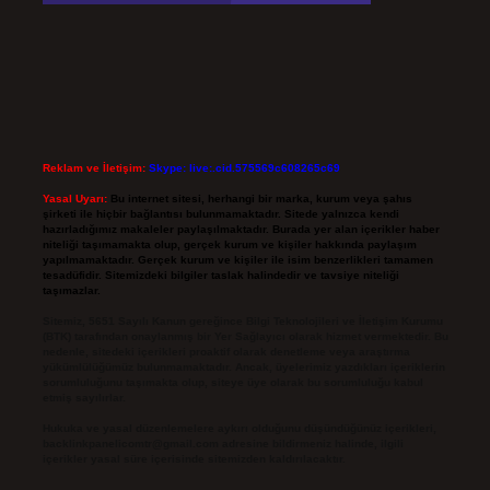
Reklam ve İletişim:
Skype: live:.cid.575569c608265c69
Yasal Uyarı:
Bu internet sitesi, herhangi bir marka, kurum veya şahıs
şirketi ile hiçbir bağlantısı bulunmamaktadır. Sitede yalnızca kendi
hazırladığımız makaleler paylaşılmaktadır. Burada yer alan içerikler haber
niteliği taşımamakta olup, gerçek kurum ve kişiler hakkında paylaşım
yapılmamaktadır. Gerçek kurum ve kişiler ile isim benzerlikleri tamamen
tesadüfidir. Sitemizdeki bilgiler taslak halindedir ve tavsiye niteliği
taşımazlar.
Sitemiz, 5651 Sayılı Kanun gereğince Bilgi Teknolojileri ve İletişim Kurumu
(BTK) tarafından onaylanmış bir Yer Sağlayıcı olarak hizmet vermektedir. Bu
nedenle, sitedeki içerikleri proaktif olarak denetleme veya araştırma
yükümlülüğümüz bulunmamaktadır. Ancak, üyelerimiz yazdıkları içeriklerin
sorumluluğunu taşımakta olup, siteye üye olarak bu sorumluluğu kabul
etmiş sayılırlar.
Hukuka ve yasal düzenlemelere aykırı olduğunu düşündüğünüz içerikleri,
backlinkpanelicomtr@gmail.com
adresine bildirmeniz halinde, ilgili
içerikler yasal süre içerisinde sitemizden kaldırılacaktır.