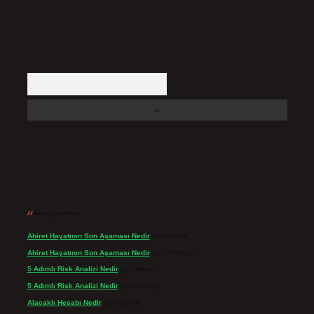
Arama
Son yorumlar
Ahiret Hayatının Son Aşaması Nedir
için
admin
Ahiret Hayatının Son Aşaması Nedir
için
Yıldırım
5 Adımlı Risk Analizi Nedir
için
admin
5 Adımlı Risk Analizi Nedir
için
Tuncay
Alacaklı Hesabı Nedir
için
admin