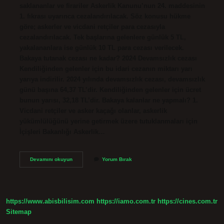
saklananlar ve firariler Askerlik Kanunu’nun 24. maddesinin
1. fıkrası uyarınca cezalandırılacak. Söz konusu hükme
göre; askerler ve vicdani retçiler para cezasıyla
cezalandırılacak. Tek başlarına gelenlere günlük 5 TL,
yakalananlara ise günlük 10 TL para cezası verilecek.
Bakaya tutanak cezası ne kadar? 2024 Devamsızlık cezası
Kendiliğinden gelenler için bu idari cezanın miktarı yarı
yarıya indirilir. 2024 yılında devamsızlık cezası, devamsızlık
günü başına 64,37 TL’dir. Kendiliğinden gelenler için ücret
bunun yarısı, 32,18 TL’dir. Bakaya kalanlar ne yapmalı? 1.
Vicdani retçiler ve asker kaçağı olanlar, askerlik
yükümlülüğünü yerine getirmek üzere tutuklanmaları için
İçişleri Bakanlığı Askerlik…
Bakaya
Devamını okuyun
Yorum Bırak
Cezası
Ne
Zaman
Gelir
https://www.abisbilisim.com
https://iamo.com.tr
https://cines.com.tr
Sitemap