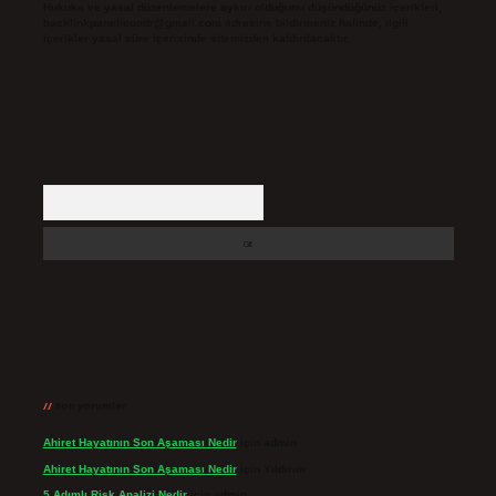
Hukuka ve yasal düzenlemelere aykırı olduğunu düşündüğünüz içerikleri,
backlinkpanelicomtr@gmail.com
adresine bildirmeniz halinde, ilgili
içerikler yasal süre içerisinde sitemizden kaldırılacaktır.
Arama
Son yorumlar
Ahiret Hayatının Son Aşaması Nedir
için
admin
Ahiret Hayatının Son Aşaması Nedir
için
Yıldırım
5 Adımlı Risk Analizi Nedir
için
admin