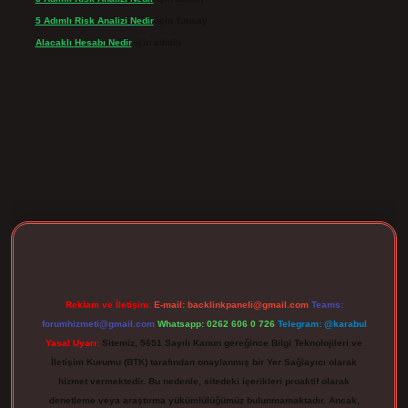
5 Adımlı Risk Analizi Nedir
için
Tuncay
Alacaklı Hesabı Nedir
için
admin
texpergir.net
Reklam ve İletişim:
E-mail:
backlinkpaneli@gmail.com
Teams:
forumhizmeti@gmail.com
Whatsapp: 0262 606 0 726
Telegram: @karabul
Yasal Uyarı:
Sitemiz, 5651 Sayılı Kanun gereğince Bilgi Teknolojileri ve
İletişim Kurumu (BTK) tarafından onaylanmış bir Yer Sağlayıcı olarak
hizmet vermektedir. Bu nedenle, sitedeki içerikleri proaktif olarak
denetleme veya araştırma yükümlülüğümüz bulunmamaktadır. Ancak,