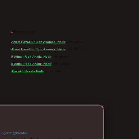
Son yorumlar
Ahiret Hayatının Son Aşaması Nedir
için
admin
Ahiret Hayatının Son Aşaması Nedir
için
Yıldırım
5 Adımlı Risk Analizi Nedir
için
admin
5 Adımlı Risk Analizi Nedir
için
Tuncay
Alacaklı Hesabı Nedir
için
admin
elegram: @karabul