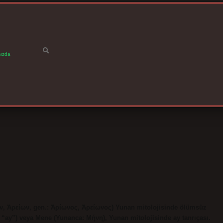
ızda
ων, Ἀρείων, gen.: Ἀρίωνος, Ἀρείωνος) Yunan mitolojisinde ölümsüz
η, “ay”) veya Mene (Yunanca: Μήνη), Yunan mitolojisinde ay tanrıçası.