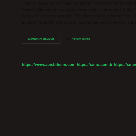
Titanlar Hyperion ve Theia’nın kızıdır. Zeus’tan Pandia adınd
Helios, Selene’nin kardeşiydi. Satir nedir mitolojide? Satyr
olan yarı keçi yarı insandır. Vücutları belden yukarısı insan, 
ile tasvir edilirler. Altı at üstü insanın adı ne? Sentorlar, Yu
Arion
Devamını okuyun
Yorum Bırak
Ne
Tanrısı
https://www.abisbilisim.com
https://iamo.com.tr
https://cine