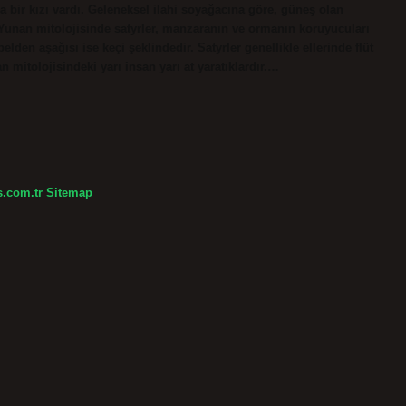
a bir kızı vardı. Geleneksel ilahi soyağacına göre, güneş olan
: Yunan mitolojisinde satyrler, manzaranın ve ormanın koruyucuları
belden aşağısı ise keçi şeklindedir. Satyrler genellikle ellerinde flüt
nan mitolojisindeki yarı insan yarı at yaratıklardır.…
s.com.tr
Sitemap