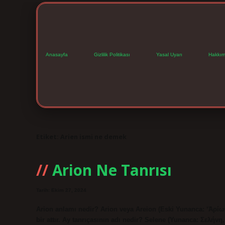
Anasayfa
Gizlilik Politikası
Yasal Uyarı
Hakkım
Etiket:
Arien ismi ne demek
Arion Ne Tanrısı
Tarih: Ekim 27, 2024
Arion anlamı nedir? Arion veya Areion (Eski Yunanca: ‘Ἀρί
bir attır. Ay tanrıçasının adı nedir? Selene (Yunanca: Σελήν