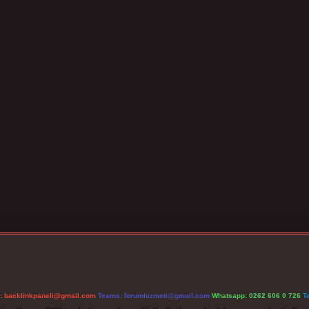
l:
backlinkpaneli@gmail.com
Teams:
forumhizmeti@gmail.com
Whatsapp: 0262 606 0 726
T