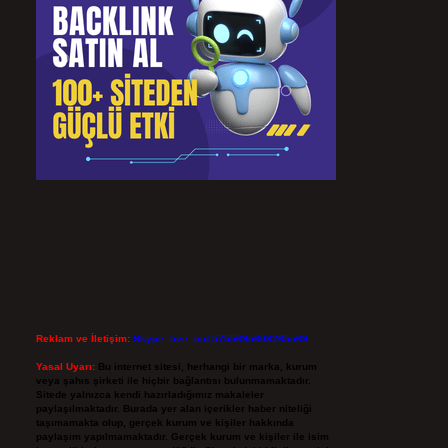
Reklam ve İletişim:
Skype: live:.cid.575569c608265c69
Yasal Uyarı:
Bu internet sitesi, herhangi bir marka, kurum
veya şahıs şirketi ile hiçbir bağlantısı bulunmamaktadır.
Sitede yalnızca kendi hazırladığımız makaleler
paylaşılmaktadır. Burada yer alan içerikler haber niteliği
taşımamakta olup, gerçek kurum ve kişiler hakkında
paylaşım yapılmamaktadır. Gerçek kurum ve kişiler ile isim