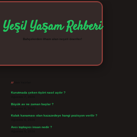
Yeşil Yaşam Rehberi
Bahçelerden ilham alan neşeli öneriler!
Sidebar
betexper giriş
betexpergir.net
Son Yazılar
Kurutmada çeken tişört nasıl açılır ?
Ağustos 7, 2026
Büyük av ne zaman başlar ?
Ağustos 6, 2026
Kulak kanaması olan kazazedeye hangi pozisyon verilir ?
Ağustos 6, 2026
Avcı toplayıcı insan nedir ?
Ağustos 5, 2026