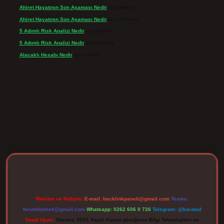
Ahiret Hayatının Son Aşaması Nedir
için
admin
Ahiret Hayatının Son Aşaması Nedir
için
Yıldırım
5 Adımlı Risk Analizi Nedir
için
admin
5 Adımlı Risk Analizi Nedir
için
Tuncay
Alacaklı Hesabı Nedir
için
admin
ergir.net
Reklam ve İletişim:
E-mail:
backlinkpaneli@gmail.com
Teams:
forumhizmeti@gmail.com
Whatsapp: 0262 606 0 726
Telegram: @karabul
Yasal Uyarı:
Sitemiz, 5651 Sayılı Kanun gereğince Bilgi Teknolojileri ve