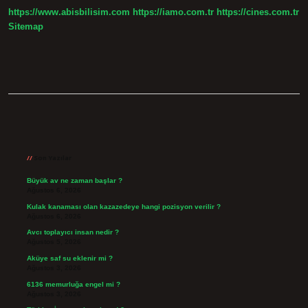
https://www.abisbilisim.com
https://iamo.com.tr
https://cines.com.tr
Sitemap
Sidebar
Son Yazılar
Büyük av ne zaman başlar ?
Ağustos 6, 2026
Kulak kanaması olan kazazedeye hangi pozisyon verilir ?
Ağustos 6, 2026
Avcı toplayıcı insan nedir ?
Ağustos 5, 2026
Aküye saf su eklenir mi ?
Ağustos 3, 2026
6136 memurluğa engel mi ?
Ağustos 3, 2026