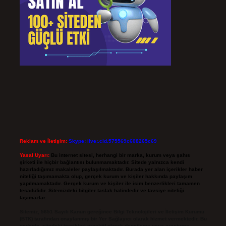
Reklam ve İletişim:
Skype: live:.cid.575569c608265c69
Yasal Uyarı:
Bu internet sitesi, herhangi bir marka, kurum veya şahıs
şirketi ile hiçbir bağlantısı bulunmamaktadır. Sitede yalnızca kendi
hazırladığımız makaleler paylaşılmaktadır. Burada yer alan içerikler haber
niteliği taşımamakta olup, gerçek kurum ve kişiler hakkında paylaşım
yapılmamaktadır. Gerçek kurum ve kişiler ile isim benzerlikleri tamamen
tesadüfidir. Sitemizdeki bilgiler taslak halindedir ve tavsiye niteliği
taşımazlar.
Sitemiz, 5651 Sayılı Kanun gereğince Bilgi Teknolojileri ve İletişim Kurumu
(BTK) tarafından onaylanmış bir Yer Sağlayıcı olarak hizmet vermektedir. Bu
nedenle, sitedeki içerikleri proaktif olarak denetleme veya araştırma