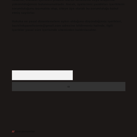
yükümlülüğümüz bulunmamaktadır. Ancak, üyelerimiz yazdıkları içeriklerin
sorumluluğunu taşımakta olup, siteye üye olarak bu sorumluluğu kabul
etmiş sayılırlar.
Hukuka ve yasal düzenlemelere aykırı olduğunu düşündüğünüz içerikleri,
backlinkpanelicomtr@gmail.com
adresine bildirmeniz halinde, ilgili
içerikler yasal süre içerisinde sitemizden kaldırılacaktır.
Arama
Son yorumlar