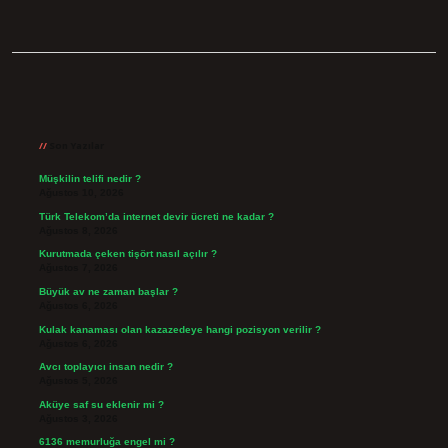
Sidebar
Son Yazılar
Müşkilin telifi nedir ?
Ağustos 10, 2026
Türk Telekom’da internet devir ücreti ne kadar ?
Ağustos 8, 2026
Kurutmada çeken tişört nasıl açılır ?
Ağustos 7, 2026
Büyük av ne zaman başlar ?
Ağustos 6, 2026
Kulak kanaması olan kazazedeye hangi pozisyon verilir ?
Ağustos 6, 2026
Avcı toplayıcı insan nedir ?
Ağustos 5, 2026
Aküye saf su eklenir mi ?
Ağustos 3, 2026
6136 memurluğa engel mi ?