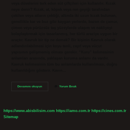
veya düvelerini terk eden süt çiftçileri için kullanılır. Kızak
neye denir? Kızak, at, köpek veya ren geyiği tarafından
çekilen veya atların çektiği, altında iki uzun kızak bulunan,
genellikle kar ve buz gibi kaygan yerlerde, bazen de çamur,
çimen veya pürüzsüz taş yüzeylerde ulaşım ve nakliyeyi
kolaylaştırmak için tasarlanmış, her türlü araziye uygun bir
araçtır. Kavruk bir tip ne demek? Bir kişinin Kavruk olarak
adlandırılabilmesi için koyu tenli, zayıf veya vücut
yapısının gelişmemiş olması gerekir. “Kuru” kelimesinin
anlamları arasında, yaklaşan kuruma anlamı da vardır.
Kavruk kelimesinin tüm bu anlamlarda kullanılması, doğru
kullanıldığını gösterir. Kavın…
Kavruk
Devamını okuyun
Yorum Bırak
Neye
Denir
https://www.abisbilisim.com
https://iamo.com.tr
https://cines.com.tr
Sitemap