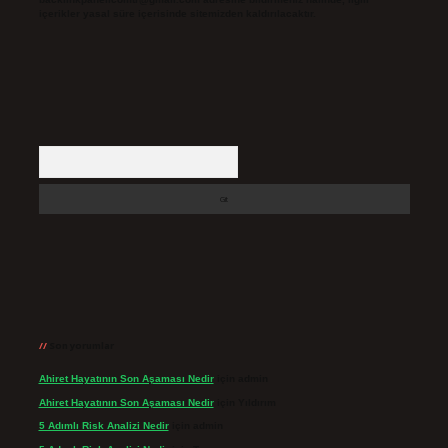
içerikler yasal süre içerisinde sitemizden kaldırılacaktır.
Arama
Son yorumlar
Ahiret Hayatının Son Aşaması Nedir
için
admin
Ahiret Hayatının Son Aşaması Nedir
için
Yıldırım
5 Adımlı Risk Analizi Nedir
için
admin