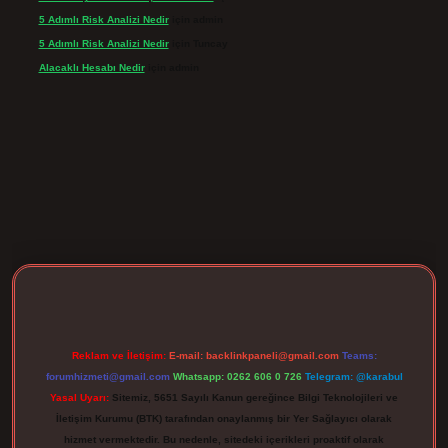
5 Adımlı Risk Analizi Nedir
için
admin
5 Adımlı Risk Analizi Nedir
için
Tuncay
Alacaklı Hesabı Nedir
için
admin
ergir.net
Reklam ve İletişim:
E-mail:
backlinkpaneli@gmail.com
Teams:
forumhizmeti@gmail.com
Whatsapp: 0262 606 0 726
Telegram: @karabul
Yasal Uyarı:
Sitemiz, 5651 Sayılı Kanun gereğince Bilgi Teknolojileri ve
İletişim Kurumu (BTK) tarafından onaylanmış bir Yer Sağlayıcı olarak
hizmet vermektedir. Bu nedenle, sitedeki içerikleri proaktif olarak