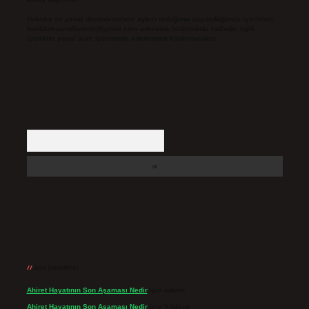
Hukuka ve yasal düzenlemelere aykırı olduğunu düşündüğünüz içerikleri,
backlinkpanelicomtr@gmail.com
adresine bildirmeniz halinde, ilgili
içerikler yasal süre içerisinde sitemizden kaldırılacaktır.
Arama
Son yorumlar
Ahiret Hayatının Son Aşaması Nedir
için
admin
Ahiret Hayatının Son Aşaması Nedir
için
Yıldırım