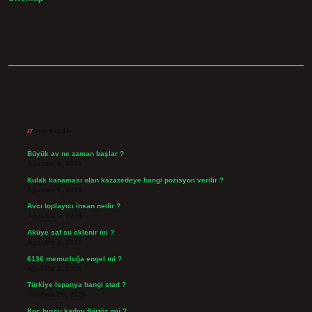
Sidebar
Son Yazılar
Büyük av ne zaman başlar ?
Ağustos 6, 2026
Kulak kanaması olan kazazedeye hangi pozisyon verilir ?
Ağustos 6, 2026
Avcı toplayıcı insan nedir ?
Ağustos 5, 2026
Aküye saf su eklenir mi ?
Ağustos 3, 2026
6136 memurluğa engel mi ?
Ağustos 3, 2026
Türkiye İspanya hangi stad ?
Temmuz 29, 2026
Koç burcu kadını flörtöz mü ?