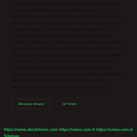
Anlamı: Okulda ABC’yi öğreniyor. A neyin kısaltmasıdır?
a.İsim, isimdeAAlay (askeri terim)AAAnadolu
AjansıABAvrupa BirliğiABDAmerika Birleşik Devletleri223
satır daha AB neyin kısaltması? Türkiye ile Avrupa Birliği
(AB) arasındaki ilişkilerin mevcut aşamasında, AB
mevzuatının Türkçeye çevrilmesi önem kazanmıştır.
Aslında, Türkiye’de AB müktesebatının Türkçeye çevrilmesi
için uzun süredir çabalar vardır. AOB neyin kısaltması
ingilizce? aob (herhangi bir diğer şirket) expr. ABC açılımı
nedir? ABC; Solunum veya respiratuvar, solunum ve
dolaşım anlamına gelir. İlk yardım yapılırken, hayatı
tehlikede olan kişinin solunum sistemi kontrol edilmelidir.
ABC ne denir? Peki ABC nedir? İlk yardımın ABC’si
İngilizce kelimelerin ilk harflerinden türetilmiştir.…
Ingilizcede
Devamını okuyun
12 Yorum
Abc
Neyin
Kısaltması
https://www.abisbilisim.com
https://iamo.com.tr
https://cines.com.tr
Sitemap