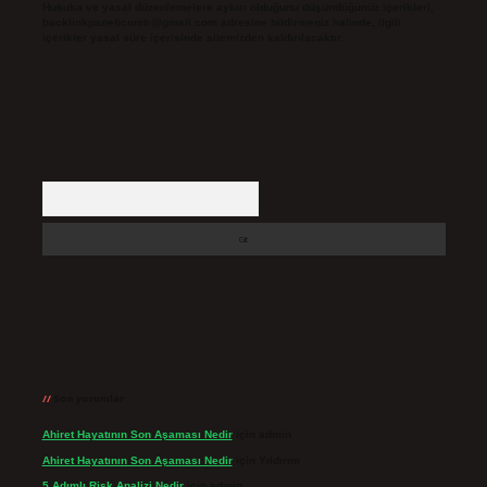
Hukuka ve yasal düzenlemelere aykırı olduğunu düşündüğünüz içerikleri,
backlinkpanelicomtr@gmail.com
adresine bildirmeniz halinde, ilgili
içerikler yasal süre içerisinde sitemizden kaldırılacaktır.
Arama
Son yorumlar
Ahiret Hayatının Son Aşaması Nedir
için
admin
Ahiret Hayatının Son Aşaması Nedir
için
Yıldırım
5 Adımlı Risk Analizi Nedir
için
admin