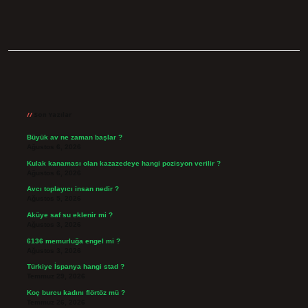
Sidebar
Son Yazılar
Büyük av ne zaman başlar ?
Ağustos 6, 2026
Kulak kanaması olan kazazedeye hangi pozisyon verilir ?
Ağustos 6, 2026
Avcı toplayıcı insan nedir ?
Ağustos 5, 2026
Aküye saf su eklenir mi ?
Ağustos 3, 2026
6136 memurluğa engel mi ?
Ağustos 3, 2026
Türkiye İspanya hangi stad ?
Temmuz 29, 2026
Koç burcu kadını flörtöz mü ?
Temmuz 26, 2026