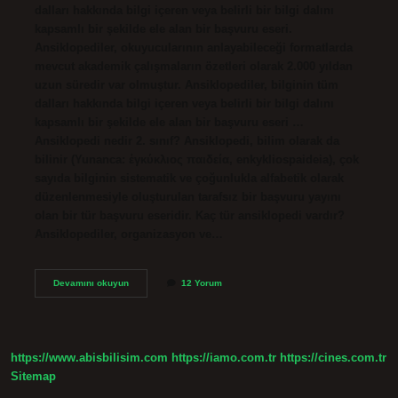
dalları hakkında bilgi içeren veya belirli bir bilgi dalını
kapsamlı bir şekilde ele alan bir başvuru eseri.
Ansiklopediler, okuyucularının anlayabileceği formatlarda
mevcut akademik çalışmaların özetleri olarak 2.000 yıldan
uzun süredir var olmuştur. Ansiklopediler, bilginin tüm
dalları hakkında bilgi içeren veya belirli bir bilgi dalını
kapsamlı bir şekilde ele alan bir başvuru eseri …
Ansiklopedi nedir 2. sınıf? Ansiklopedi, bilim olarak da
bilinir (Yunanca: ἐγκύκλιος παιδεία, enkykliospaideia), çok
sayıda bilginin sistematik ve çoğunlukla alfabetik olarak
düzenlenmesiyle oluşturulan tarafsız bir başvuru yayını
olan bir tür başvuru eseridir. Kaç tür ansiklopedi vardır?
Ansiklopediler, organizasyon ve…
Ansiklopedi
Devamını okuyun
12 Yorum
Nedir
Ilkokul
https://www.abisbilisim.com
https://iamo.com.tr
https://cines.com.tr
Sitemap