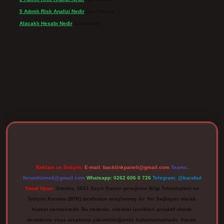
5 Adımlı Risk Analizi Nedir
için
Tuncay
Alacaklı Hesabı Nedir
için
admin
ergir.net
Reklam ve İletişim:
E-mail:
backlinkpaneli@gmail.com
Teams:
forumhizmeti@gmail.com
Whatsapp: 0262 606 0 726
Telegram: @karabul
Yasal Uyarı:
Sitemiz, 5651 Sayılı Kanun gereğince Bilgi Teknolojileri ve
İletişim Kurumu (BTK) tarafından onaylanmış bir Yer Sağlayıcı olarak
hizmet vermektedir. Bu nedenle, sitedeki içerikleri proaktif olarak
denetleme veya araştırma yükümlülüğümüz bulunmamaktadır. Ancak,