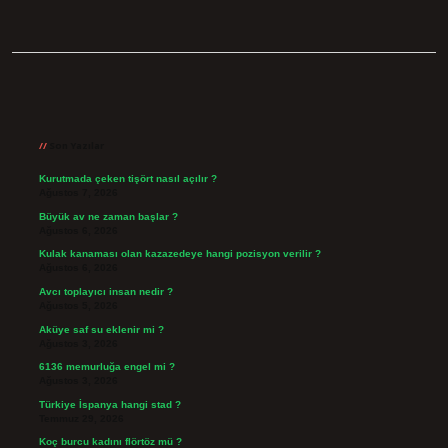
Sidebar
Son Yazılar
Kurutmada çeken tişört nasıl açılır ?
Ağustos 7, 2026
Büyük av ne zaman başlar ?
Ağustos 6, 2026
Kulak kanaması olan kazazedeye hangi pozisyon verilir ?
Ağustos 6, 2026
Avcı toplayıcı insan nedir ?
Ağustos 5, 2026
Aküye saf su eklenir mi ?
Ağustos 3, 2026
6136 memurluğa engel mi ?
Ağustos 3, 2026
Türkiye İspanya hangi stad ?
Temmuz 29, 2026
Koç burcu kadını flörtöz mü ?