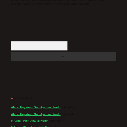
içerikler yasal süre içerisinde sitemizden kaldırılacaktır.
Arama
Son yorumlar
Ahiret Hayatının Son Aşaması Nedir
için
admin
Ahiret Hayatının Son Aşaması Nedir
için
Yıldırım
5 Adımlı Risk Analizi Nedir
için
admin