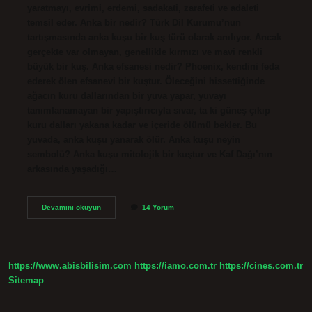
yaratmayı, evrimi, erdemi, sadakati, zarafeti ve adaleti
temsil eder. Anka bir nedir? Türk Dil Kurumu’nun
tartışmasında anka kuşu bir kuş türü olarak anılıyor. Ancak
gerçekte var olmayan, genellikle kırmızı ve mavi renkli
büyük bir kuş. Anka efsanesi nedir? Phoenix, kendini feda
ederek ölen efsanevi bir kuştur. Öleceğini hissettiğinde
ağacın kuru dallarından bir yuva yapar, yuvayı
tanımlanamayan bir yapıştırıcıyla sıvar, ta ki güneş çıkıp
kuru dalları yakana kadar ve içeride ölümü bekler. Bu
yuvada, anka kuşu yanarak ölür. Anka kuşu neyin
sembolü? Anka kuşu mitolojik bir kuştur ve Kaf Dağı’nın
arkasında yaşadığı…
Anka
Devamını okuyun
14 Yorum
Edebiyatta
Ne
Demek
https://www.abisbilisim.com
https://iamo.com.tr
https://cines.com.tr
Sitemap