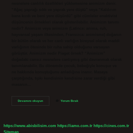
nesnelere canlılık özellikleri yüklemesine animizm denir.
“Ağaç yaprağı sıktı ve yaprak yere düştü” veya “Kaldırım
bana kızdı ve beni yere düşürdü” gibi cümleler enaktivist
düşüncenin örnekleri olarak gösterilebilir. Animizm tanımı
nedir? Animizm veya animizm (Latince: anima, ruh,
hayvansal yaşam ilkesinden, Fransızca: animisme) doğanın
bir bütün olarak ve her canlı varlığın bireysel olarak maddi
varlığının ötesinde bir ruha sahip olduğunu varsayan
görüştür. Animizm nedir Piaget örnek? “Animizm”
doğadaki cansız nesnelere canlıymış gibi davranmak olarak
tanımlanabilir. Bu dönemde çocuk, bebeğiyle konuşur ve
ne hakkında konuştuğunu anladığına inanır. Masaya
çarptığında, tıpkı kendisinin kendisine zarar verdiği gibi
masanın…
Animizm
Devamını okuyun
Yorum Bırak
Canlandırma
Nedir
https://www.abisbilisim.com
https://iamo.com.tr
https://cines.com.tr
Sitemap