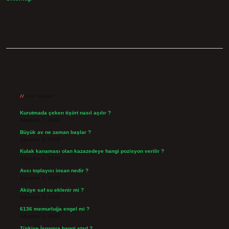
Sidebar
Son Yazılar
Kurutmada çeken tişört nasıl açılır ?
Ağustos 7, 2026
Büyük av ne zaman başlar ?
Ağustos 6, 2026
Kulak kanaması olan kazazedeye hangi pozisyon verilir ?
Ağustos 6, 2026
Avcı toplayıcı insan nedir ?
Ağustos 5, 2026
Aküye saf su eklenir mi ?
Ağustos 3, 2026
6136 memurluğa engel mi ?
Ağustos 3, 2026
Türkiye İspanya hangi stad ?