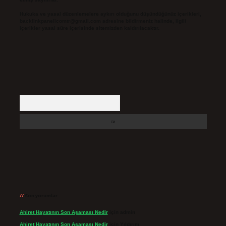
Hukuka ve yasal düzenlemelere aykırı olduğunu düşündüğünüz içerikleri,
backlinkpanelicomtr@gmail.com
adresine bildirmeniz halinde, ilgili
içerikler yasal süre içerisinde sitemizden kaldırılacaktır.
Arama
Son yorumlar
Ahiret Hayatının Son Aşaması Nedir
için
admin
Ahiret Hayatının Son Aşaması Nedir
için
Yıldırım