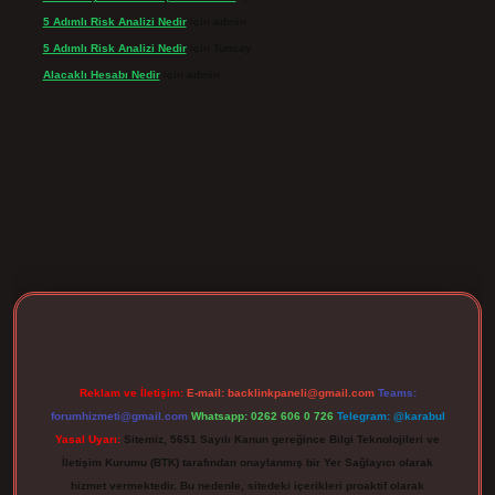
5 Adımlı Risk Analizi Nedir
için
admin
5 Adımlı Risk Analizi Nedir
için
Tuncay
Alacaklı Hesabı Nedir
için
admin
rgir.net
Reklam ve İletişim:
E-mail:
backlinkpaneli@gmail.com
Teams:
forumhizmeti@gmail.com
Whatsapp: 0262 606 0 726
Telegram: @karabul
Yasal Uyarı:
Sitemiz, 5651 Sayılı Kanun gereğince Bilgi Teknolojileri ve
İletişim Kurumu (BTK) tarafından onaylanmış bir Yer Sağlayıcı olarak
hizmet vermektedir. Bu nedenle, sitedeki içerikleri proaktif olarak