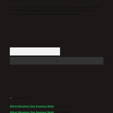
Hukuka ve yasal düzenlemelere aykırı olduğunu düşündüğünüz içerikleri,
backlinkpanelicomtr@gmail.com
adresine bildirmeniz halinde, ilgili
içerikler yasal süre içerisinde sitemizden kaldırılacaktır.
Arama
Son yorumlar
Ahiret Hayatının Son Aşaması Nedir
için
admin
Ahiret Hayatının Son Aşaması Nedir
için
Yıldırım