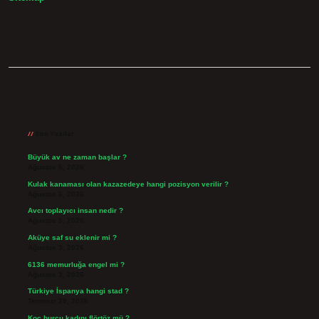
Sidebar
Son Yazılar
Büyük av ne zaman başlar ?
Ağustos 6, 2026
Kulak kanaması olan kazazedeye hangi pozisyon verilir ?
Ağustos 6, 2026
Avcı toplayıcı insan nedir ?
Ağustos 5, 2026
Aküye saf su eklenir mi ?
Ağustos 3, 2026
6136 memurluğa engel mi ?
Ağustos 3, 2026
Türkiye İspanya hangi stad ?
Temmuz 29, 2026
Koç burcu kadını flörtöz mü ?