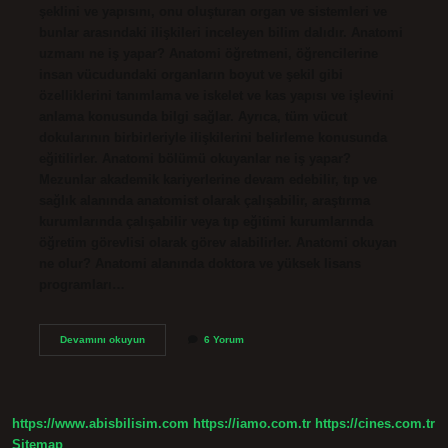
şeklini ve yapısını, onu oluşturan organ ve sistemleri ve
bunlar arasındaki ilişkileri inceleyen bilim dalıdır. Anatomi
uzmanı ne iş yapar? Anatomi öğretmeni, öğrencilerine
insan vücudundaki organların boyut ve şekil gibi
özelliklerini tanımlama ve iskelet ve kas yapısı ve işlevini
anlama konusunda bilgi sağlar. Ayrıca, tüm vücut
dokularının birbirleriyle ilişkilerini belirleme konusunda
eğitilirler. Anatomi bölümü okuyanlar ne iş yapar?
Mezunlar akademik kariyerlerine devam edebilir, tıp ve
sağlık alanında anatomist olarak çalışabilir, araştırma
kurumlarında çalışabilir veya tıp eğitimi kurumlarında
öğretim görevlisi olarak görev alabilirler. Anatomi okuyan
ne olur? Anatomi alanında doktora ve yüksek lisans
programları…
Anatomi
Devamını okuyun
6 Yorum
Doktorları
Ne
Yapar
https://www.abisbilisim.com
https://iamo.com.tr
https://cines.com.tr
Sitemap