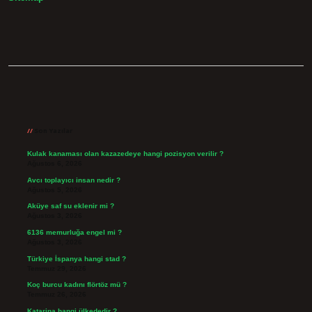
Sidebar
Son Yazılar
Kulak kanaması olan kazazedeye hangi pozisyon verilir ?
Ağustos 6, 2026
Avcı toplayıcı insan nedir ?
Ağustos 5, 2026
Aküye saf su eklenir mi ?
Ağustos 3, 2026
6136 memurluğa engel mi ?
Ağustos 3, 2026
Türkiye İspanya hangi stad ?
Temmuz 29, 2026
Koç burcu kadını flörtöz mü ?
Temmuz 26, 2026
Katarina hangi ülkededir ?