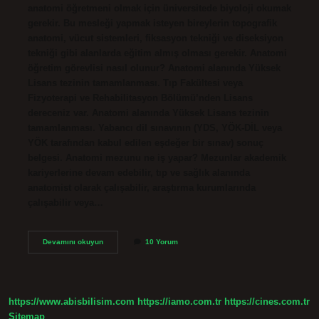
anatomi öğretmeni olmak için üniversitede biyoloji okumak
gerekir. Bu mesleği yapmak isteyen bireylerin topografik
anatomi, vücut sistemleri, fiksasyon tekniği ve diseksiyon
tekniği gibi alanlarda eğitim almış olması gerekir. Anatomi
öğretim görevlisi nasıl olunur? Anatomi alanında Yüksek
Lisans tezinin tamamlanması. Tıp Fakültesi veya
Fizyoterapi ve Rehabilitasyon Bölümü’nden Lisans
dereceniz var. Anatomi alanında Yüksek Lisans tezinin
tamamlanması. Yabancı dil sınavının (YDS, YÖK-DİL veya
YÖK tarafından kabul edilen eşdeğer bir sınav) sonuç
belgesi. Anatomi mezunu ne iş yapar? Mezunlar akademik
kariyerlerine devam edebilir, tıp ve sağlık alanında
anatomist olarak çalışabilir, araştırma kurumlarında
çalışabilir veya…
Anatomi
Devamını okuyun
10 Yorum
Hocaları
Ne
Mezunu
https://www.abisbilisim.com
https://iamo.com.tr
https://cines.com.tr
Sitemap