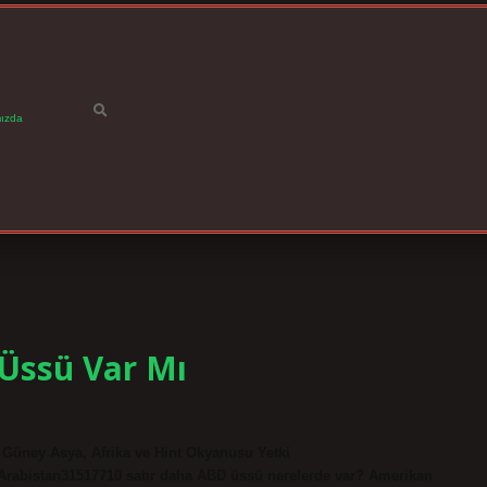
ızda
Üssü Var Mı
 Güney Asya, Afrika ve Hint Okyanusu Yetki
rabistan31517710 satır daha ABD üssü nerelerde var? Amerikan