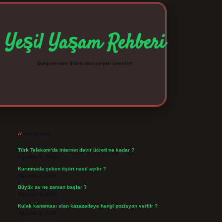
Yeşil Yaşam Rehberi
Bahçelerden ilham alan neşeli öneriler!
Sidebar
betexper giriş
betexpergir.net
Son Yazılar
Türk Telekom’da internet devir ücreti ne kadar ?
Ağustos 8, 2026
Kurutmada çeken tişört nasıl açılır ?
Ağustos 7, 2026
Büyük av ne zaman başlar ?
Ağustos 6, 2026
Kulak kanaması olan kazazedeye hangi pozisyon verilir ?
Ağustos 6, 2026