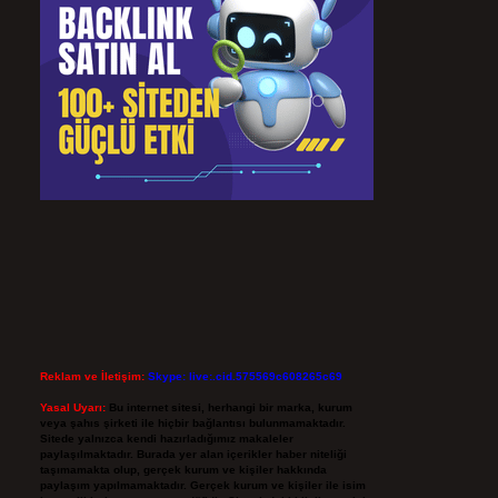
Reklam ve İletişim:
Skype: live:.cid.575569c608265c69
Yasal Uyarı:
Bu internet sitesi, herhangi bir marka, kurum
veya şahıs şirketi ile hiçbir bağlantısı bulunmamaktadır.
Sitede yalnızca kendi hazırladığımız makaleler
paylaşılmaktadır. Burada yer alan içerikler haber niteliği
taşımamakta olup, gerçek kurum ve kişiler hakkında
paylaşım yapılmamaktadır. Gerçek kurum ve kişiler ile isim