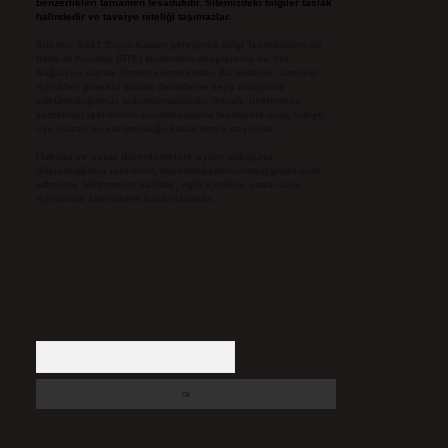
benzerlikleri tamamen tesadüfidir. Sitemizdeki bilgiler taslak
halindedir ve tavsiye niteliği taşımazlar.
Sitemiz, 5651 Sayılı Kanun gereğince Bilgi Teknolojileri ve
İletişim Kurumu (BTK) tarafından onaylanmış bir Yer
Sağlayıcı olarak hizmet vermektedir. Bu nedenle, sitedeki
içerikleri proaktif olarak denetleme veya araştırma
yükümlülüğümüz bulunmamaktadır. Ancak, üyelerimiz
yazdıkları içeriklerin sorumluluğunu taşımakta olup, siteye
üye olarak bu sorumluluğu kabul etmiş sayılırlar.
Hukuka ve yasal düzenlemelere aykırı olduğunu
düşündüğünüz içerikleri,
backlinkpanelicomtr@gmail.com
adresine bildirmeniz halinde, ilgili içerikler yasal süre
içerisinde sitemizden kaldırılacaktır.
Arama