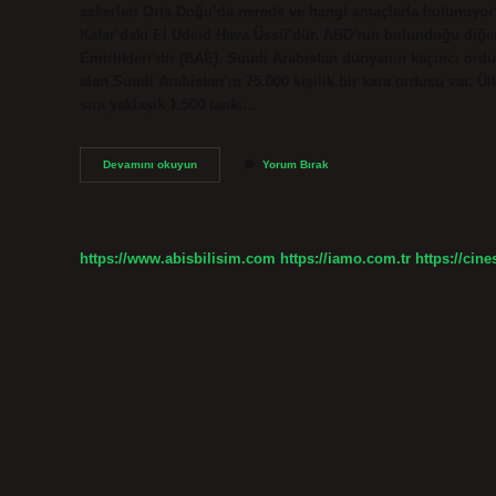
askerleri Orta Doğu’da nerede ve hangi amaçlarla bulunuyor
Katar’daki El Udeid Hava Üssü’dür. ABD’nin bulunduğu diğer
Emirlikleri’dir (BAE). Suudi Arabistan dünyanın kaçıncı ord
alan Suudi Arabistan’ın 75.000 kişilik bir kara ordusu var. Ü
sıra yaklaşık 1.500 tankı…
Suudi
Devamını okuyun
Yorum Bırak
Arabistanda
Abd
Üssü
Var
Mı
https://www.abisbilisim.com
https://iamo.com.tr
https://cine