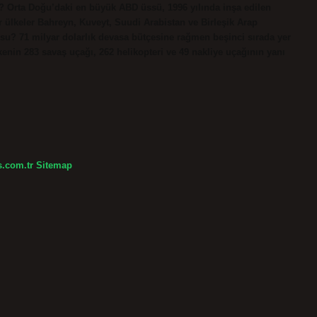
? Orta Doğu’daki en büyük ABD üssü, 1996 yılında inşa edilen
 ülkeler Bahreyn, Kuveyt, Suudi Arabistan ve Birleşik Arap
usu? 71 milyar dolarlık devasa bütçesine rağmen beşinci sırada yer
lkenin 283 savaş uçağı, 262 helikopteri ve 49 nakliye uçağının yanı
s.com.tr
Sitemap