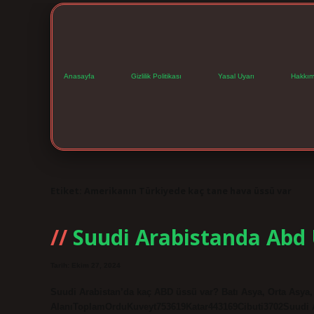
Anasayfa
Gizlilik Politikası
Yasal Uyarı
Hakkım
Etiket:
Amerikanın Türkiyede kaç tane hava üssü var
Suudi Arabistanda Abd 
Tarih: Ekim 27, 2024
Suudi Arabistan’da kaç ABD üssü var? Batı Asya, Orta Asya,
AlanıToplamOrduKuveyt753619Katar443169Cibuti3702Suudi A