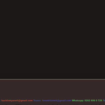
l:
backlinkpaneli@gmail.com
Teams:
forumhizmeti@gmail.com
Whatsapp: 0262 606 0 726
T