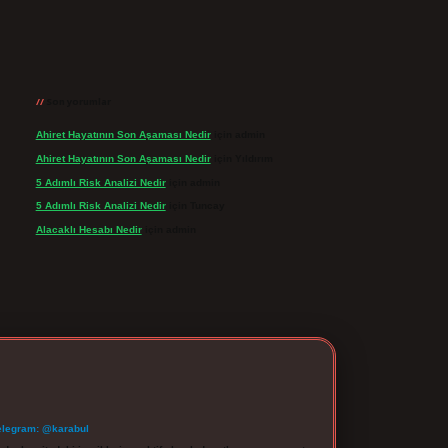
Son yorumlar
Ahiret Hayatının Son Aşaması Nedir
için
admin
Ahiret Hayatının Son Aşaması Nedir
için
Yıldırım
5 Adımlı Risk Analizi Nedir
için
admin
5 Adımlı Risk Analizi Nedir
için
Tuncay
Alacaklı Hesabı Nedir
için
admin
elegram: @karabul