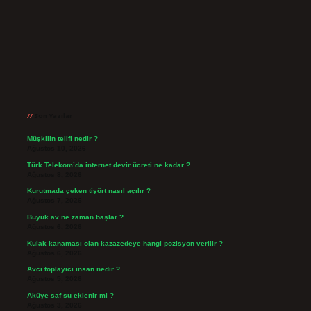
Sidebar
Son Yazılar
Müşkilin telifi nedir ?
Ağustos 10, 2026
Türk Telekom’da internet devir ücreti ne kadar ?
Ağustos 8, 2026
Kurutmada çeken tişört nasıl açılır ?
Ağustos 7, 2026
Büyük av ne zaman başlar ?
Ağustos 6, 2026
Kulak kanaması olan kazazedeye hangi pozisyon verilir ?
Ağustos 6, 2026
Avcı toplayıcı insan nedir ?
Ağustos 5, 2026
Aküye saf su eklenir mi ?
Ağustos 3, 2026