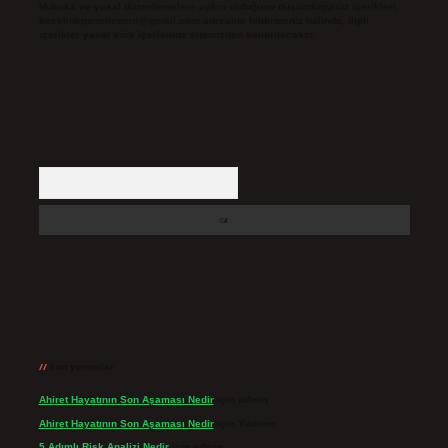
Hukuka ve yasal düzenlemelere aykırı olduğunu düşündüğünüz içerikleri,
backlinkpanelicomtr@gmail.com
adresine bildirmeniz halinde, ilgili
içerikler yasal süre içerisinde sitemizden kaldırılacaktır.
Arama
Son yorumlar
Ahiret Hayatının Son Aşaması Nedir
için
admin
Ahiret Hayatının Son Aşaması Nedir
için
Yıldırım
5 Adımlı Risk Analizi Nedir
için
admin