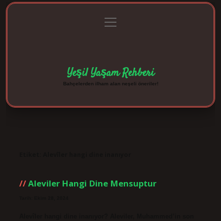
menüyü
Anasayfa
Gizlilik Politikası
Yasal Uyarı
aç
Hakkımızda
Yeşil Yaşam Rehberi
Bahçelerden ilham alan neşeli öneriler!
Etiket:
Alevîler hangi dine inanıyor
Aleviler Hangi Dine Mensuptur
Tarih: Ekim 28, 2024
Alevîler hangi dine inanıyor? Aleviler, Muhammed’in son