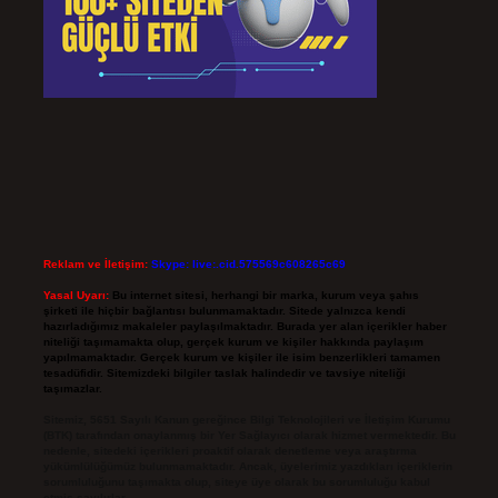
Reklam ve İletişim:
Skype: live:.cid.575569c608265c69
Yasal Uyarı:
Bu internet sitesi, herhangi bir marka, kurum veya şahıs
şirketi ile hiçbir bağlantısı bulunmamaktadır. Sitede yalnızca kendi
hazırladığımız makaleler paylaşılmaktadır. Burada yer alan içerikler haber
niteliği taşımamakta olup, gerçek kurum ve kişiler hakkında paylaşım
yapılmamaktadır. Gerçek kurum ve kişiler ile isim benzerlikleri tamamen
tesadüfidir. Sitemizdeki bilgiler taslak halindedir ve tavsiye niteliği
taşımazlar.
Sitemiz, 5651 Sayılı Kanun gereğince Bilgi Teknolojileri ve İletişim Kurumu
(BTK) tarafından onaylanmış bir Yer Sağlayıcı olarak hizmet vermektedir. Bu
nedenle, sitedeki içerikleri proaktif olarak denetleme veya araştırma
yükümlülüğümüz bulunmamaktadır. Ancak, üyelerimiz yazdıkları içeriklerin
sorumluluğunu taşımakta olup, siteye üye olarak bu sorumluluğu kabul
etmiş sayılırlar.