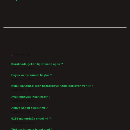
Sidebar
Son Yazılar
Kurutmada çeken tişört nasıl açılır ?
Ağustos 7, 2026
Büyük av ne zaman başlar ?
Ağustos 6, 2026
Kulak kanaması olan kazazedeye hangi pozisyon verilir ?
Ağustos 6, 2026
Avcı toplayıcı insan nedir ?
Ağustos 5, 2026
Aküye saf su eklenir mi ?
Ağustos 3, 2026
6136 memurluğa engel mi ?
Ağustos 3, 2026
Türkiye İspanya hangi stad ?