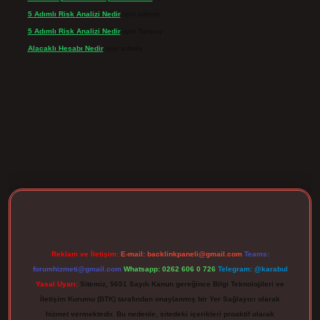
5 Adımlı Risk Analizi Nedir
için
admin
5 Adımlı Risk Analizi Nedir
için
Tuncay
Alacaklı Hesabı Nedir
için
admin
pergir.net
Reklam ve İletişim:
E-mail:
backlinkpaneli@gmail.com
Teams:
forumhizmeti@gmail.com
Whatsapp: 0262 606 0 726
Telegram: @karabul
Yasal Uyarı:
Sitemiz, 5651 Sayılı Kanun gereğince Bilgi Teknolojileri ve
İletişim Kurumu (BTK) tarafından onaylanmış bir Yer Sağlayıcı olarak
hizmet vermektedir. Bu nedenle, sitedeki içerikleri proaktif olarak