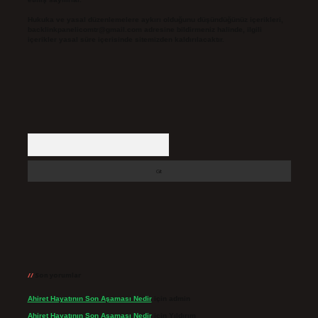
Hukuka ve yasal düzenlemelere aykırı olduğunu düşündüğünüz içerikleri,
backlinkpanelicomtr@gmail.com
adresine bildirmeniz halinde, ilgili
içerikler yasal süre içerisinde sitemizden kaldırılacaktır.
Arama
Son yorumlar
Ahiret Hayatının Son Aşaması Nedir
için
admin
Ahiret Hayatının Son Aşaması Nedir
için
Yıldırım