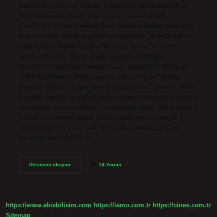
kaçınmak, sözlerini tutmak, başkalarını kötülememek ve
fakirlere yardım etmek gibi kurallar nesnel ahlaki
kurallardır. Ahlaki kuralları ihlal edenlere sosyal rezalet ve
dışlanma gibi ahlaki yaptırımlar uygulanır. Ahlak kuralları
kaça ayrılır? Ahlaki kurallar iki alana ayrılır: biri öznel,
diğeri nesneldir. Öznel ahlaki kurallar, insanların
kendilerine karşı nasıl davranmaları gerektiğini gösteren
ahlaki kurallardır. Ahlak kuralları nedir hukuk? Ahlaki
kurallar dağınık, doğası gereği örgütsüzken, yasal kurallar
kolektif, örgütlü ve sistematiktir. Ahlakın yaptırımı vicdandır
ve yasanın maddi zorlayıcı yaptırımları vardır. Ahlak ilkeleri
nelerdir? Evrensel ahlaki ilkelerDayanışma ve sosyal
adalet.Güvenlik ve güvenli bir çevre yaratma.Barış ve
savaştan kaçış.Sağlık ve…
Ahlak
Devamını okuyun
14 Yorum
Kuralı
Nelerdir
https://www.abisbilisim.com
https://iamo.com.tr
https://cines.com.tr
Sitemap