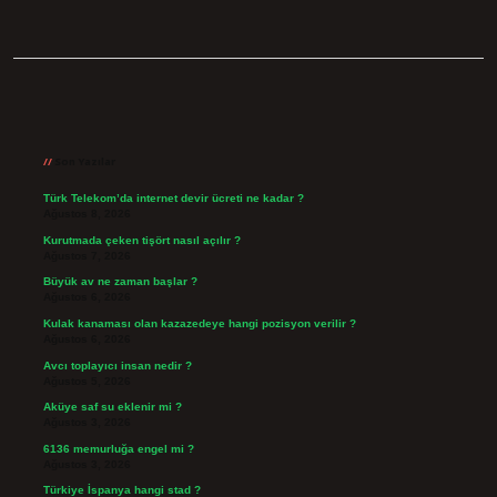
Sidebar
Son Yazılar
Türk Telekom’da internet devir ücreti ne kadar ?
Ağustos 8, 2026
Kurutmada çeken tişört nasıl açılır ?
Ağustos 7, 2026
Büyük av ne zaman başlar ?
Ağustos 6, 2026
Kulak kanaması olan kazazedeye hangi pozisyon verilir ?
Ağustos 6, 2026
Avcı toplayıcı insan nedir ?
Ağustos 5, 2026
Aküye saf su eklenir mi ?
Ağustos 3, 2026
6136 memurluğa engel mi ?
Ağustos 3, 2026
Türkiye İspanya hangi stad ?