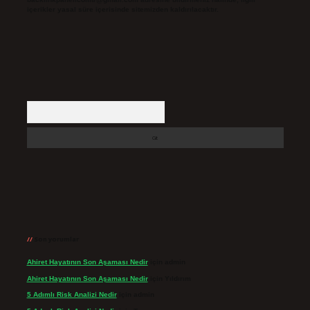
içerikler yasal süre içerisinde sitemizden kaldırılacaktır.
Arama
Son yorumlar
Ahiret Hayatının Son Aşaması Nedir
için
admin
Ahiret Hayatının Son Aşaması Nedir
için
Yıldırım
5 Adımlı Risk Analizi Nedir
için
admin