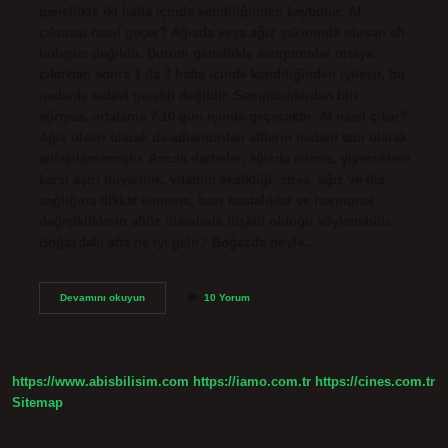
genellikle iki hafta içinde kendiliğinden kaybolur. Af
çıkması nasıl geçer? Ağızda veya ağız yakınında oluşan aft
bulaşıcı değildir. Durum genellikle semptomlar ortaya
çıktıktan sonra 1 ila 3 hafta içinde kendiliğinden iyileşir, bu
nedenle tedavi gerekli değildir. Semptomlardan biri
ağrıysa, ortalama 7-10 gün içinde geçecektir. Af nasıl çıkar?
Ağız ülseri olarak da adlandırılan aftların nedeni tam olarak
anlaşılamamıştır. Ancak darbeler, ağızda ısırma, yiyeceklere
karşı aşırı duyarlılık, vitamin eksikliği, stres, ağız ve diş
sağlığına dikkat etmeme, bazı hastalıklar ve hormonal
değişikliklerin aftöz ülserlerle ilişkili olduğu söylenebilir.
Boğazdaki afta ne iyi gelir? Boğazda böyle…
Af
Devamını okuyun
10 Yorum
Kaç
Gün
Sürer
https://www.abisbilisim.com
https://iamo.com.tr
https://cines.com.tr
Sitemap