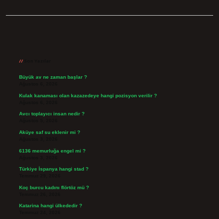
Sidebar
Son Yazılar
Büyük av ne zaman başlar ?
Ağustos 6, 2026
Kulak kanaması olan kazazedeye hangi pozisyon verilir ?
Ağustos 6, 2026
Avcı toplayıcı insan nedir ?
Ağustos 5, 2026
Aküye saf su eklenir mi ?
Ağustos 3, 2026
6136 memurluğa engel mi ?
Ağustos 3, 2026
Türkiye İspanya hangi stad ?
Temmuz 29, 2026
Koç burcu kadını flörtöz mü ?
Temmuz 26, 2026
Katarina hangi ülkededir ?
Temmuz 24, 2026