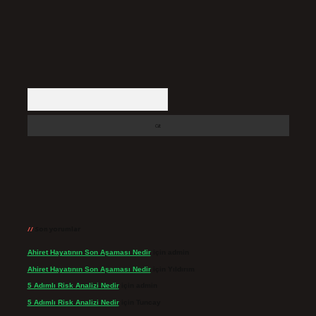
Arama
Son yorumlar
Ahiret Hayatının Son Aşaması Nedir
için
admin
Ahiret Hayatının Son Aşaması Nedir
için
Yıldırım
5 Adımlı Risk Analizi Nedir
için
admin
5 Adımlı Risk Analizi Nedir
için
Tuncay