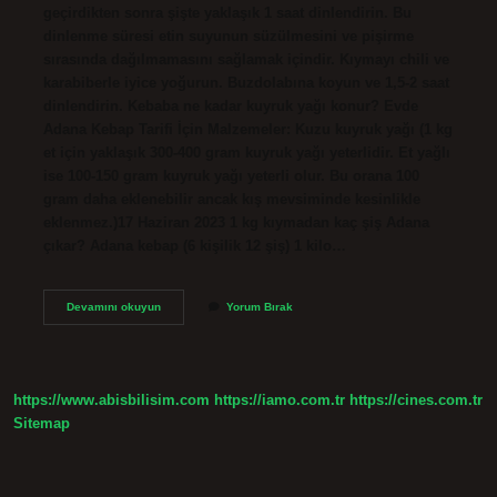
geçirdikten sonra şişte yaklaşık 1 saat dinlendirin. Bu
dinlenme süresi etin suyunun süzülmesini ve pişirme
sırasında dağılmamasını sağlamak içindir. Kıymayı chili ve
karabiberle iyice yoğurun. Buzdolabına koyun ve 1,5-2 saat
dinlendirin. Kebaba ne kadar kuyruk yağı konur? Evde
Adana Kebap Tarifi İçin Malzemeler: Kuzu kuyruk yağı (1 kg
et için yaklaşık 300-400 gram kuyruk yağı yeterlidir. Et yağlı
ise 100-150 gram kuyruk yağı yeterli olur. Bu orana 100
gram daha eklenebilir ancak kış mevsiminde kesinlikle
eklenmez.)17 Haziran 2023 1 kg kıymadan kaç şiş Adana
çıkar? Adana kebap (6 kişilik 12 şiş) 1 kilo…
Kıyma
Devamını okuyun
Yorum Bırak
Kebabı
Düşmemesi
Için
Ne
Yapmalı
https://www.abisbilisim.com
https://iamo.com.tr
https://cines.com.tr
Sitemap