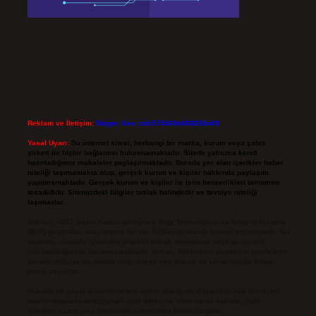
Reklam ve İletişim:
Skype: live:.cid.575569c608265c69
Yasal Uyarı:
Bu internet sitesi, herhangi bir marka, kurum veya şahıs
şirketi ile hiçbir bağlantısı bulunmamaktadır. Sitede yalnızca kendi
hazırladığımız makaleler paylaşılmaktadır. Burada yer alan içerikler haber
niteliği taşımamakta olup, gerçek kurum ve kişiler hakkında paylaşım
yapılmamaktadır. Gerçek kurum ve kişiler ile isim benzerlikleri tamamen
tesadüfidir. Sitemizdeki bilgiler taslak halindedir ve tavsiye niteliği
taşımazlar.
Sitemiz, 5651 Sayılı Kanun gereğince Bilgi Teknolojileri ve İletişim Kurumu
(BTK) tarafından onaylanmış bir Yer Sağlayıcı olarak hizmet vermektedir. Bu
nedenle, sitedeki içerikleri proaktif olarak denetleme veya araştırma
yükümlülüğümüz bulunmamaktadır. Ancak, üyelerimiz yazdıkları içeriklerin
sorumluluğunu taşımakta olup, siteye üye olarak bu sorumluluğu kabul
etmiş sayılırlar.
Hukuka ve yasal düzenlemelere aykırı olduğunu düşündüğünüz içerikleri,
backlinkpanelicomtr@gmail.com
adresine bildirmeniz halinde, ilgili
içerikler yasal süre içerisinde sitemizden kaldırılacaktır.