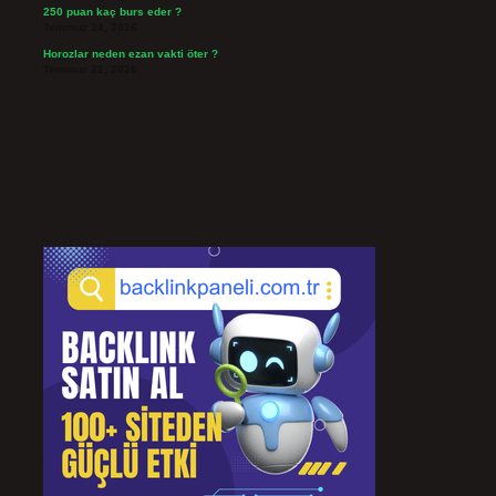
250 puan kaç burs eder ?
Temmuz 24, 2026
Horozlar neden ezan vakti öter ?
Temmuz 22, 2026