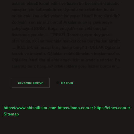
ustaları olarak kabul edilir ve bazen bu becerilerini aldatıcı
amaçlar için kullanabilirler. Uyumlu ve zekidirler, bu da
onları çok ikna edici yalancılar yapar. Hangi burç sinsidir?
Zodyak’ın en sinsi 3 burcu! Arkalarından iş çevirmeye
çalışmayın! BOĞA. Boğa, zodyak’ın en zeki burçları
listesinde yer alır. … TERAZİ. Teraziler aşırı duygusal
olsalar da, akıl ve mantıkla hareket eden burçlardan biridir.
… İKİZLER. En inatçı burç hangi burç? 1- OĞLAK Oğlaklar
kararlı ve inatçıdır. Oğlaklar reddedilmekten hoşlanmazlar.
Oğlaklar istediklerini elde etmek için mücadele ederler. En
zararsız burç hangisi? İstatistiklere göre İkizler burcu en…
En
Devamını okuyun
8 Yorum
Sinsi
Burç
Hangi
Burç
https://www.abisbilisim.com
https://iamo.com.tr
https://cines.com.tr
Sitemap