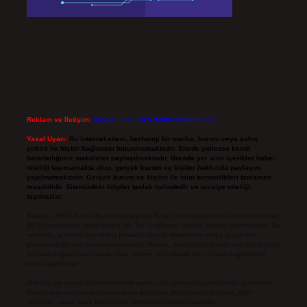
Reklam ve İletişim:
Skype: live:.cid.575569c608265c69
Yasal Uyarı:
Bu internet sitesi, herhangi bir marka, kurum veya şahıs
şirketi ile hiçbir bağlantısı bulunmamaktadır. Sitede yalnızca kendi
hazırladığımız makaleler paylaşılmaktadır. Burada yer alan içerikler haber
niteliği taşımamakta olup, gerçek kurum ve kişiler hakkında paylaşım
yapılmamaktadır. Gerçek kurum ve kişiler ile isim benzerlikleri tamamen
tesadüfidir. Sitemizdeki bilgiler taslak halindedir ve tavsiye niteliği
taşımazlar.
Sitemiz, 5651 Sayılı Kanun gereğince Bilgi Teknolojileri ve İletişim Kurumu
(BTK) tarafından onaylanmış bir Yer Sağlayıcı olarak hizmet vermektedir. Bu
nedenle, sitedeki içerikleri proaktif olarak denetleme veya araştırma
yükümlülüğümüz bulunmamaktadır. Ancak, üyelerimiz yazdıkları içeriklerin
sorumluluğunu taşımakta olup, siteye üye olarak bu sorumluluğu kabul
etmiş sayılırlar.
Hukuka ve yasal düzenlemelere aykırı olduğunu düşündüğünüz içerikleri,
backlinkpanelicomtr@gmail.com
adresine bildirmeniz halinde, ilgili
içerikler yasal süre içerisinde sitemizden kaldırılacaktır.