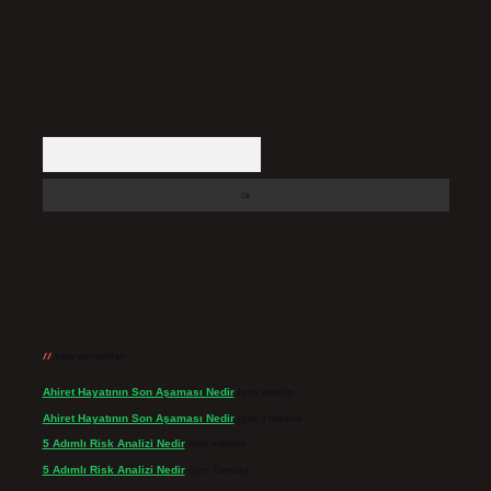
Arama
Son yorumlar
Ahiret Hayatının Son Aşaması Nedir
için
admin
Ahiret Hayatının Son Aşaması Nedir
için
Yıldırım
5 Adımlı Risk Analizi Nedir
için
admin
5 Adımlı Risk Analizi Nedir
için
Tuncay