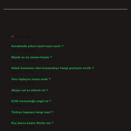
Sidebar
Son Yazılar
Kurutmada çeken tişört nasıl açılır ?
Ağustos 7, 2026
Büyük av ne zaman başlar ?
Ağustos 6, 2026
Kulak kanaması olan kazazedeye hangi pozisyon verilir ?
Ağustos 6, 2026
Avcı toplayıcı insan nedir ?
Ağustos 5, 2026
Aküye saf su eklenir mi ?
Ağustos 3, 2026
6136 memurluğa engel mi ?
Ağustos 3, 2026
Türkiye İspanya hangi stad ?
Temmuz 29, 2026
Koç burcu kadını flörtöz mü ?
Temmuz 26, 2026