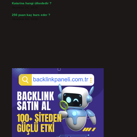
Katarina hangi ülkededir ?
Temmuz 24, 2026
250 puan kaç burs eder ?
Temmuz 24, 2026