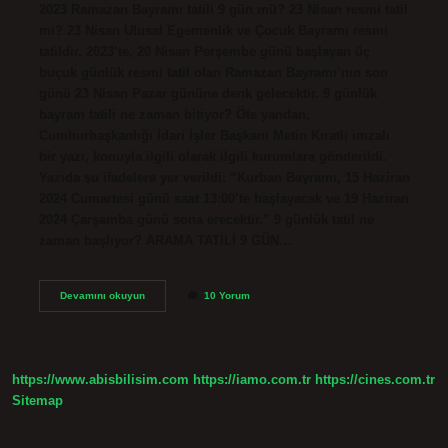
2023 Ramazan Bayramı tatili 9 gün mü? 23 Nisan resmi tatil
mi? 23 Nisan Ulusal Egemenlik ve Çocuk Bayramı resmi
tatildir. 2023’te, 20 Nisan Perşembe günü başlayan üç
buçuk günlük resmi tatil olan Ramazan Bayramı’nın son
günü 23 Nisan Pazar gününe denk gelecektir. 9 günlük
bayram tatili ne zaman bitiyor? Öte yandan,
Cumhurbaşkanlığı İdari İşler Başkanı Metin Kıratlı imzalı
bir yazı, konuyla ilgili olarak ilgili kurumlara gönderildi.
Yazıda şu ifadelere yer verildi: “Kurban Bayramı, 15 Haziran
2024 Cumartesi günü saat 13:00’te başlayacak ve 19 Haziran
2024 Çarşamba günü sona erecektir.” 9 günlük tatil ne
zaman başlıyor? ARAMA TATİLİ 9 GÜN…
2023
Devamını okuyun
10 Yorum
Ramazan
Bayramı
Tatili
Kaç
Gün
https://www.abisbilisim.com
https://iamo.com.tr
https://cines.com.tr
Olur
Sitemap