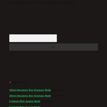
içerikler yasal süre içerisinde sitemizden kaldırılacaktır.
Arama
Son yorumlar
Ahiret Hayatının Son Aşaması Nedir
için
admin
Ahiret Hayatının Son Aşaması Nedir
için
Yıldırım
5 Adımlı Risk Analizi Nedir
için
admin
5 Adımlı Risk Analizi Nedir
için
Tuncay