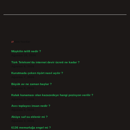
Sidebar
Son Yazılar
Müşkilin telifi nedir ?
Ağustos 10, 2026
Türk Telekom’da internet devir ücreti ne kadar ?
Ağustos 8, 2026
Kurutmada çeken tişört nasıl açılır ?
Ağustos 7, 2026
Büyük av ne zaman başlar ?
Ağustos 6, 2026
Kulak kanaması olan kazazedeye hangi pozisyon verilir ?
Ağustos 6, 2026
Avcı toplayıcı insan nedir ?
Ağustos 5, 2026
Aküye saf su eklenir mi ?
Ağustos 3, 2026
6136 memurluğa engel mi ?