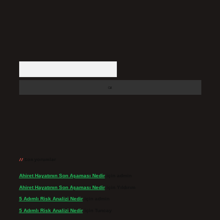
Arama
Son yorumlar
Ahiret Hayatının Son Aşaması Nedir
için
admin
Ahiret Hayatının Son Aşaması Nedir
için
Yıldırım
5 Adımlı Risk Analizi Nedir
için
admin
5 Adımlı Risk Analizi Nedir
için
Tuncay