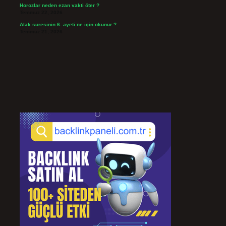
Horozlar neden ezan vakti öter ?
Temmuz 22, 2026
Alak suresinin 6. ayeti ne için okunur ?
Temmuz 21, 2026