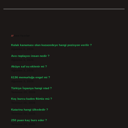
Sidebar
Son Yazılar
Kulak kanaması olan kazazedeye hangi pozisyon verilir ?
Ağustos 6, 2026
Avcı toplayıcı insan nedir ?
Ağustos 5, 2026
Aküye saf su eklenir mi ?
Ağustos 3, 2026
6136 memurluğa engel mi ?
Ağustos 3, 2026
Türkiye İspanya hangi stad ?
Temmuz 29, 2026
Koç burcu kadını flörtöz mü ?
Temmuz 26, 2026
Katarina hangi ülkededir ?
Temmuz 24, 2026
250 puan kaç burs eder ?
Temmuz 24, 2026