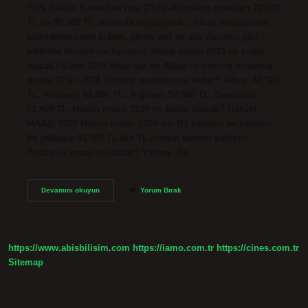
Türk Silahlı Kuvvetleri’nde (TSK) albayların maaşları 70.000
TL ile 90.000 TL arasında değişiyordu. Albay maaşlarının
belirlenmesinde kıdem, görev yeri ve aile durumu gibi
faktörler önemli rol oynuyor. Albay maaşı 2024 ne kadar
olacak? Ekim 2024 itibarıyla bir Albay’ın mevcut ortalama
maaşı 70’tir. 2024 yüzbaşı maaşları ne kadar? Albay: 82.300
TL. Yüzbaşı: 61.800 TL. Teğmen: 57.600 TL. Başçavuş:
61.400 TL. Hakim maaşı 2024 ne kadar olacak? HAKİM
MAAŞI 2024 Hakim maaşı 2024 yılı 1/1 kademe ve kademe
ile yaklaşık 91.000 TL bin TL olması tahmin ediliyor.
Yarbay’ın maaşı ne kadar? Yarbay: En…
Yarbay
Devamını okuyun
Yorum Bırak
Maaşı
Ne
Kadar
2024
https://www.abisbilisim.com
https://iamo.com.tr
https://cines.com.tr
Sitemap