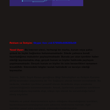
Reklam ve İletişim:
Skype: live:.cid.575569c608265c69
Yasal Uyarı:
Bu internet sitesi, herhangi bir marka, kurum veya şahıs
şirketi ile hiçbir bağlantısı bulunmamaktadır. Sitede yalnızca kendi
hazırladığımız makaleler paylaşılmaktadır. Burada yer alan içerikler haber
niteliği taşımamakta olup, gerçek kurum ve kişiler hakkında paylaşım
yapılmamaktadır. Gerçek kurum ve kişiler ile isim benzerlikleri tamamen
tesadüfidir. Sitemizdeki bilgiler taslak halindedir ve tavsiye niteliği
taşımazlar.
Sitemiz, 5651 Sayılı Kanun gereğince Bilgi Teknolojileri ve İletişim Kurumu
(BTK) tarafından onaylanmış bir Yer Sağlayıcı olarak hizmet vermektedir. Bu
nedenle, sitedeki içerikleri proaktif olarak denetleme veya araştırma
yükümlülüğümüz bulunmamaktadır. Ancak, üyelerimiz yazdıkları içeriklerin
sorumluluğunu taşımakta olup, siteye üye olarak bu sorumluluğu kabul
etmiş sayılırlar.
Hukuka ve yasal düzenlemelere aykırı olduğunu düşündüğünüz içerikleri,
backlinkpanelicomtr@gmail.com
adresine bildirmeniz halinde, ilgili
içerikler yasal süre içerisinde sitemizden kaldırılacaktır.