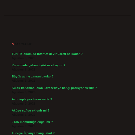
Sidebar
Son Yazılar
Türk Telekom’da internet devir ücreti ne kadar ?
Ağustos 8, 2026
Kurutmada çeken tişört nasıl açılır ?
Ağustos 7, 2026
Büyük av ne zaman başlar ?
Ağustos 6, 2026
Kulak kanaması olan kazazedeye hangi pozisyon verilir ?
Ağustos 6, 2026
Avcı toplayıcı insan nedir ?
Ağustos 5, 2026
Aküye saf su eklenir mi ?
Ağustos 3, 2026
6136 memurluğa engel mi ?
Ağustos 3, 2026
Türkiye İspanya hangi stad ?