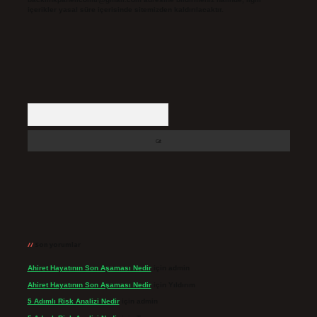
içerikler yasal süre içerisinde sitemizden kaldırılacaktır.
Arama
Son yorumlar
Ahiret Hayatının Son Aşaması Nedir
için
admin
Ahiret Hayatının Son Aşaması Nedir
için
Yıldırım
5 Adımlı Risk Analizi Nedir
için
admin