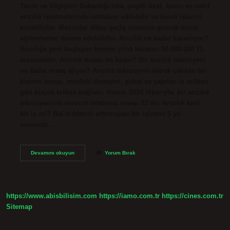
Tarım ve Köyişleri Bakanlığı’nda, çeşitli özel, kamu ve vakıf
arıcılık işletmelerinde istihdam edilebilir ve kendi işlerini
kurabilirler. Mezunlar dikey geçiş sınavına girerek temel
eğitimlerine devam edebilirler. Arıcılık ne kadar kazanıyor?
Arıcılığa yeni başlayan birinin yıllık kazancı 50.000-100 TL
arasındadır. Arıcılık maaşı ne kadar? Bir arıcılık teknisyeni
ne kadar maaş alıyor? Arıcılık teknisyeni olarak çalışan bir
kişinin maaşı, mesleki deneyim, şirket ve yapılan iş miktarı
gibi birçok kritere bağlıdır. Kasım 2024 itibarıyla, bir arıcılık
teknisyeninin mevcut ortalama maaşı 22’dir. Arıcılık karlı
bir iş mi? Bal miktarını artırmayan bir işletme 5 yıl
sonunda…
Arıcılık
Devamını okuyun
Yorum Bırak
Okuyan
Ne
Iş
Yapar
https://www.abisbilisim.com
https://iamo.com.tr
https://cines.com.tr
Sitemap