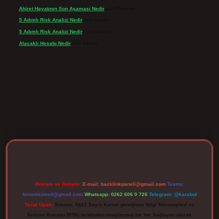
Ahiret Hayatının Son Aşaması Nedir
için
Yıldırım
5 Adımlı Risk Analizi Nedir
için
admin
5 Adımlı Risk Analizi Nedir
için
Tuncay
Alacaklı Hesabı Nedir
için
admin
rgir.net
Reklam ve İletişim:
E-mail:
backlinkpaneli@gmail.com
Teams:
forumhizmeti@gmail.com
Whatsapp: 0262 606 0 726
Telegram: @karabul
Yasal Uyarı:
Sitemiz, 5651 Sayılı Kanun gereğince Bilgi Teknolojileri ve
İletişim Kurumu (BTK) tarafından onaylanmış bir Yer Sağlayıcı olarak