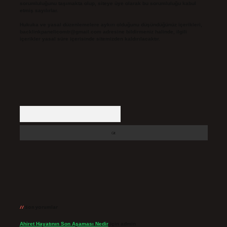
sorumluluğunu taşımakta olup, siteye üye olarak bu sorumluluğu kabul
etmiş sayılırlar.
Hukuka ve yasal düzenlemelere aykırı olduğunu düşündüğünüz içerikleri,
backlinkpanelicomtr@gmail.com
adresine bildirmeniz halinde, ilgili
içerikler yasal süre içerisinde sitemizden kaldırılacaktır.
Arama
Son yorumlar
Ahiret Hayatının Son Aşaması Nedir
için
admin