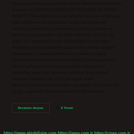
Hayvan ambulansı acil yardım talebi. Belediyenin veterineri
ücretsiz mi? SOKAK HAYVANLARI MUAYENE VE TEDAVİ
HİZMETİ Vatandaşlarımızın ve belediye hayvan toplama ve
nakil ekiplerimizin getirdikleri sokak hayvanlarının
veteriner hekimlerimiz tarafından ücretsiz muayene ve
tedavileri yapılmaktadır. Belediye veterineri ücretsiz aşı
yapar mı? Veterinerlik İşleri Müdürlüğünün Görevleri
Belediye sınırları içerisinde yaşayan tüm evsiz, sahipsiz
hayvanların ve vatandaşların kamu veteriner sağlık
hizmetlerinden faydalanmasını sağlar. Evsiz hayvanların
tedavi, aşılama ve ameliyat masrafları belediyemiz
tarafından karşılanır. Veteriner ne kadar ücret alıyor?
Veteriner hekimler için 2024 yılı asgari ücret
tablosuSektörVeteriner hekimler için asgari ücretVeteriner
kliniği, poliklinik Veteriner Hekim₺54.000Veteriner…
153
Devamını okuyun
6 Yorum
Veteriner
Hizmetleri
Ücretli
Mi
https://www.abisbilisim.com
https://iamo.com.tr
https://cines.com.tr