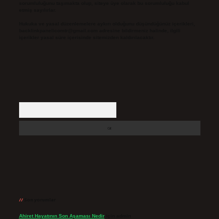
sorumluluğunu taşımakta olup, siteye üye olarak bu sorumluluğu kabul
etmiş sayılırlar.
Hukuka ve yasal düzenlemelere aykırı olduğunu düşündüğünüz içerikleri,
backlinkpanelicomtr@gmail.com
adresine bildirmeniz halinde, ilgili
içerikler yasal süre içerisinde sitemizden kaldırılacaktır.
Arama
Son yorumlar
Ahiret Hayatının Son Aşaması Nedir
için
admin