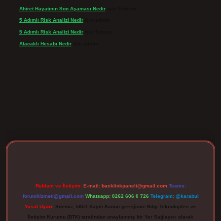
Ahiret Hayatının Son Aşaması Nedir
için
Yıldırım
5 Adımlı Risk Analizi Nedir
için
admin
5 Adımlı Risk Analizi Nedir
için
Tuncay
Alacaklı Hesabı Nedir
için
admin
rgir.net
Reklam ve İletişim:
E-mail:
backlinkpaneli@gmail.com
Teams:
forumhizmeti@gmail.com
Whatsapp: 0262 606 0 726
Telegram: @karabul
Yasal Uyarı:
Sitemiz, 5651 Sayılı Kanun gereğince Bilgi Teknolojileri ve
İletişim Kurumu (BTK) tarafından onaylanmış bir Yer Sağlayıcı olarak