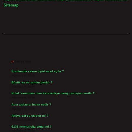
Sitemap
Sidebar
Son Yazılar
Kurutmada çeken tişört nasıl açılır ?
Ağustos 7, 2026
Büyük av ne zaman başlar ?
Ağustos 6, 2026
Kulak kanaması olan kazazedeye hangi pozisyon verilir ?
Ağustos 6, 2026
Avcı toplayıcı insan nedir ?
Ağustos 5, 2026
Aküye saf su eklenir mi ?
Ağustos 3, 2026
6136 memurluğa engel mi ?
Ağustos 3, 2026