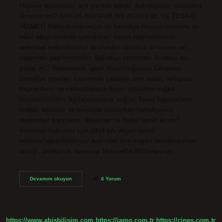
Hayvan ambulansı acil yardım talebi. Belediyenin veterineri
ücretsiz mi? SOKAK HAYVANLARI MUAYENE VE TEDAVİ
HİZMETİ Vatandaşlarımızın ve belediye hayvan toplama ve
nakil ekiplerimizin getirdikleri sokak hayvanlarının
veteriner hekimlerimiz tarafından ücretsiz muayene ve
tedavileri yapılmaktadır. Belediye veterineri ücretsiz aşı
yapar mı? Veterinerlik İşleri Müdürlüğünün Görevleri
Belediye sınırları içerisinde yaşayan tüm evsiz, sahipsiz
hayvanların ve vatandaşların kamu veteriner sağlık
hizmetlerinden faydalanmasını sağlar. Evsiz hayvanların
tedavi, aşılama ve ameliyat masrafları belediyemiz
tarafından karşılanır. Veteriner ne kadar ücret alıyor?
Veteriner hekimler için 2024 yılı asgari ücret
tablosuSektörVeteriner hekimler için asgari ücretVeteriner
kliniği, poliklinik Veteriner Hekim₺54.000Veteriner…
153
Devamını okuyun
6 Yorum
Veteriner
Hizmetleri
Ücretli
Mi
https://www.abisbilisim.com
https://iamo.com.tr
https://cines.com.tr