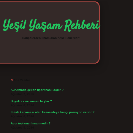
Yeşil Yaşam Rehberi
Bahçelerden ilham alan neşeli öneriler!
Sidebar
betexper giriş
betexpergir.net
Son Yazılar
Kurutmada çeken tişört nasıl açılır ?
Ağustos 7, 2026
Büyük av ne zaman başlar ?
Ağustos 6, 2026
Kulak kanaması olan kazazedeye hangi pozisyon verilir ?
Ağustos 6, 2026
Avcı toplayıcı insan nedir ?
Ağustos 5, 2026