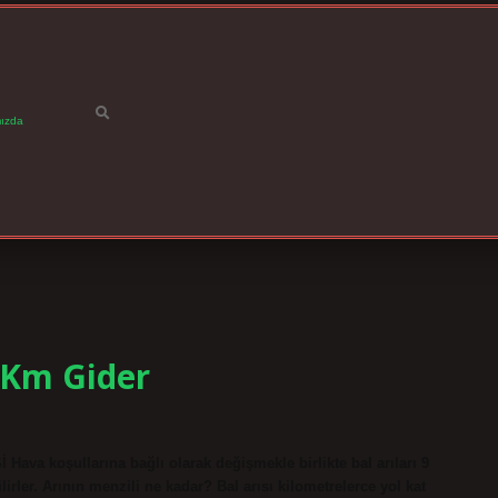
ızda
ç Km Gider
ava koşullarına bağlı olarak değişmekle birlikte bal arıları 9
lirler. Arının menzili ne kadar? Bal arısı kilometrelerce yol kat