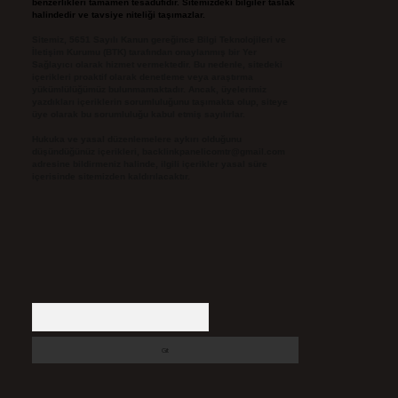
benzerlikleri tamamen tesadüfidir. Sitemizdeki bilgiler taslak
halindedir ve tavsiye niteliği taşımazlar.
Sitemiz, 5651 Sayılı Kanun gereğince Bilgi Teknolojileri ve
İletişim Kurumu (BTK) tarafından onaylanmış bir Yer
Sağlayıcı olarak hizmet vermektedir. Bu nedenle, sitedeki
içerikleri proaktif olarak denetleme veya araştırma
yükümlülüğümüz bulunmamaktadır. Ancak, üyelerimiz
yazdıkları içeriklerin sorumluluğunu taşımakta olup, siteye
üye olarak bu sorumluluğu kabul etmiş sayılırlar.
Hukuka ve yasal düzenlemelere aykırı olduğunu
düşündüğünüz içerikleri,
backlinkpanelicomtr@gmail.com
adresine bildirmeniz halinde, ilgili içerikler yasal süre
içerisinde sitemizden kaldırılacaktır.
Arama