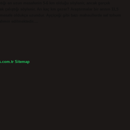
ştığı en uzun mesafenin 5-6 km olduğu söylenir, ancak gerçek
 çalıştığı söylenir. Arı kaç km gezer? Araştırmalar bir arının 11,5
bu mesafe oldukça uzundur. Ayçiçeği gibi bazı mahsullerde saf tohum
 tahmin edilmektedir.…
s.com.tr
Sitemap