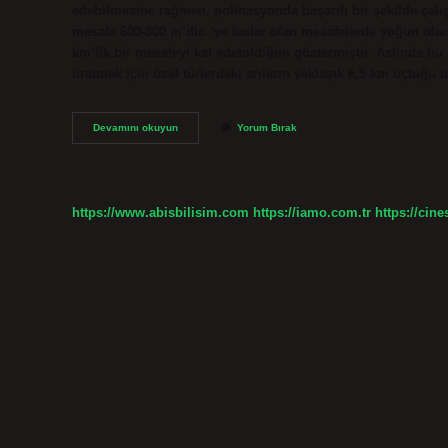
edebilmesine rağmen, polinasyonda başarılı bir şekilde çalı
mesafe 600-800 m’dir. ‘ye kadar olan mesafelerde yoğun olarak
km’lik bir mesafeyi kat edebildiğini göstermiştir. Aslında 
üretmek için özel türlerdeki arıların yaklaşık 6,5 km uçtuğu
Bal
Devamını okuyun
Yorum Bırak
Arısı
Bir
Günde
Kaç
Km
https://www.abisbilisim.com
https://iamo.com.tr
https://cine
Gider