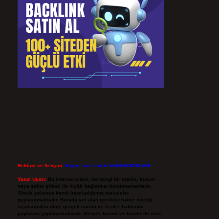
Reklam ve İletişim:
Skype: live:.cid.575569c608265c69
Yasal Uyarı:
Bu internet sitesi, herhangi bir marka, kurum
veya şahıs şirketi ile hiçbir bağlantısı bulunmamaktadır.
Sitede yalnızca kendi hazırladığımız makaleler
paylaşılmaktadır. Burada yer alan içerikler haber niteliği
taşımamakta olup, gerçek kurum ve kişiler hakkında
paylaşım yapılmamaktadır. Gerçek kurum ve kişiler ile isim