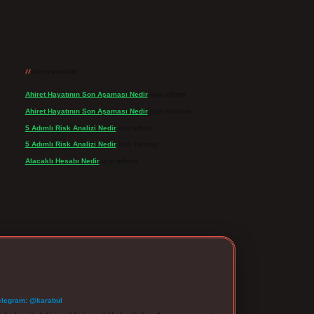
Son yorumlar
Ahiret Hayatının Son Aşaması Nedir
için
admin
Ahiret Hayatının Son Aşaması Nedir
için
Yıldırım
5 Adımlı Risk Analizi Nedir
için
admin
5 Adımlı Risk Analizi Nedir
için
Tuncay
Alacaklı Hesabı Nedir
için
admin
elegram: @karabul