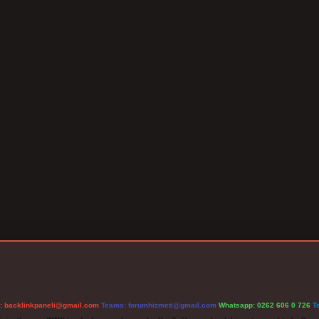
l:
backlinkpaneli@gmail.com
Teams:
forumhizmeti@gmail.com
Whatsapp: 0262 606 0 726
T