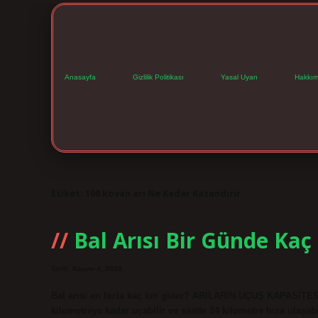
Anasayfa
Gizlilik Politikası
Yasal Uyarı
Hakkım
Etiket:
100 kovan arı Ne Kadar Kazandırır
Bal Arısı Bir Günde Ka
Tarih: Kasım 4, 2024
Bal arısı en fazla kaç km gider? ARILARIN UÇUŞ KAPASİTESİ H
kilometreye kadar uçabilir ve saatte 24 kilometre hıza ulaşabi