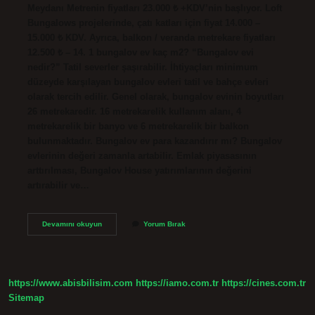
Meydanı Metrenin fiyatları 23.000 ₺ +KDV’nin başlıyor. Loft
Bungalows projelerinde, çatı katları için fiyat 14.000 –
15.000 ₺ KDV. Ayrıca, balkon / veranda metrekare fiyatları
12.500 ₺ – 14. 1 bungalov ev kaç m2? “Bungalov evi
nedir?” Tatil severler şaşırabilir. İhtiyaçları minimum
düzeyde karşılayan bungalov evleri tatil ve bahçe evleri
olarak tercih edilir. Genel olarak, bungalov evinin boyutları
26 metrekaredir. 16 metrekarelik kullanım alanı, 4
metrekarelik bir banyo ve 6 metrekarelik bir balkon
bulunmaktadır. Bungalov ev para kazandırır mı? Bungalov
evlerinin değeri zamanla artabilir. Emlak piyasasının
arttırılması, Bungalov House yatırımlarının değerini
artırabilir ve…
Bungalov
Devamını okuyun
Yorum Bırak
Evleri
Kaç
Paraya
Mal
Olur
https://www.abisbilisim.com
https://iamo.com.tr
https://cines.com.tr
Sitemap