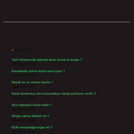
Sidebar
Son Yazılar
Türk Telekom’da internet devir ücreti ne kadar ?
Ağustos 8, 2026
Kurutmada çeken tişört nasıl açılır ?
Ağustos 7, 2026
Büyük av ne zaman başlar ?
Ağustos 6, 2026
Kulak kanaması olan kazazedeye hangi pozisyon verilir ?
Ağustos 6, 2026
Avcı toplayıcı insan nedir ?
Ağustos 5, 2026
Aküye saf su eklenir mi ?
Ağustos 3, 2026
6136 memurluğa engel mi ?
Ağustos 3, 2026