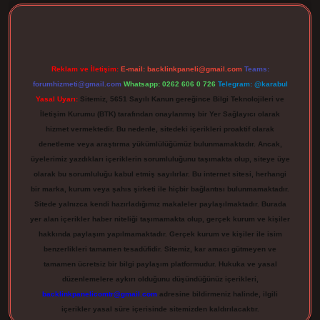
Reklam ve İletişim:
E-mail:
backlinkpaneli@gmail.com
Teams:
forumhizmeti@gmail.com
Whatsapp: 0262 606 0 726
Telegram: @karabul
Yasal Uyarı:
Sitemiz, 5651 Sayılı Kanun gereğince Bilgi Teknolojileri ve
İletişim Kurumu (BTK) tarafından onaylanmış bir Yer Sağlayıcı olarak
hizmet vermektedir. Bu nedenle, sitedeki içerikleri proaktif olarak
denetleme veya araştırma yükümlülüğümüz bulunmamaktadır. Ancak,
üyelerimiz yazdıkları içeriklerin sorumluluğunu taşımakta olup, siteye üye
olarak bu sorumluluğu kabul etmiş sayılırlar. Bu internet sitesi, herhangi
bir marka, kurum veya şahıs şirketi ile hiçbir bağlantısı bulunmamaktadır.
Sitede yalnızca kendi hazırladığımız makaleler paylaşılmaktadır. Burada
yer alan içerikler haber niteliği taşımamakta olup, gerçek kurum ve kişiler
hakkında paylaşım yapılmamaktadır. Gerçek kurum ve kişiler ile isim
benzerlikleri tamamen tesadüfidir. Sitemiz, kar amacı gütmeyen ve
tamamen ücretsiz bir bilgi paylaşım platformudur. Hukuka ve yasal
düzenlemelere aykırı olduğunu düşündüğünüz içerikleri,
backlinkpanelicomtr@gmail.com
adresine bildirmeniz halinde, ilgili
içerikler yasal süre içerisinde sitemizden kaldırılacaktır.