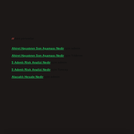
Son yorumlar
Ahiret Hayatının Son Aşaması Nedir
için
admin
Ahiret Hayatının Son Aşaması Nedir
için
Yıldırım
5 Adımlı Risk Analizi Nedir
için
admin
5 Adımlı Risk Analizi Nedir
için
Tuncay
Alacaklı Hesabı Nedir
için
admin
ir.net