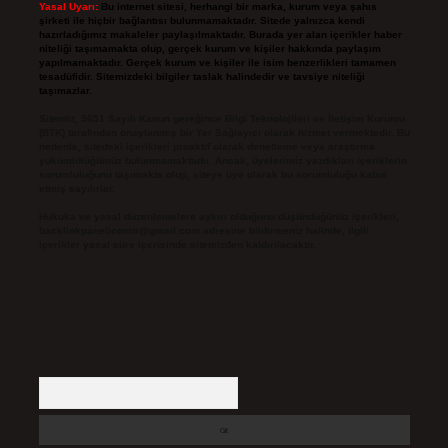
Yasal Uyarı:
Bu internet sitesi, herhangi bir marka, kurum veya şahıs
şirketi ile hiçbir bağlantısı bulunmamaktadır. Sitede yalnızca kendi
hazırladığımız makaleler paylaşılmaktadır. Burada yer alan içerikler haber
niteliği taşımamakta olup, gerçek kurum ve kişiler hakkında paylaşım
yapılmamaktadır. Gerçek kurum ve kişiler ile isim benzerlikleri tamamen
tesadüfidir. Sitemizdeki bilgiler taslak halindedir ve tavsiye niteliği
taşımazlar.
Sitemiz, 5651 Sayılı Kanun gereğince Bilgi Teknolojileri ve İletişim Kurumu
(BTK) tarafından onaylanmış bir Yer Sağlayıcı olarak hizmet vermektedir. Bu
nedenle, sitedeki içerikleri proaktif olarak denetleme veya araştırma
yükümlülüğümüz bulunmamaktadır. Ancak, üyelerimiz yazdıkları içeriklerin
sorumluluğunu taşımakta olup, siteye üye olarak bu sorumluluğu kabul
etmiş sayılırlar.
Hukuka ve yasal düzenlemelere aykırı olduğunu düşündüğünüz içerikleri,
backlinkpanelicomtr@gmail.com
adresine bildirmeniz halinde, ilgili
içerikler yasal süre içerisinde sitemizden kaldırılacaktır.
Arama