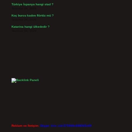
Türkiye İspanya hangi stad ?
Temmuz 29, 2026
Koç burcu kadını flörtöz mü ?
Temmuz 26, 2026
Katarina hangi ülkededir ?
Temmuz 24, 2026
Reklam ve İletişim:
Skype: live:.cid.575569c608265c69