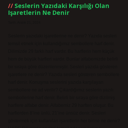
Seslerin Yazıdaki Karşılığı Olan
Işaretlerin Ne Denir
Tarih: Aralık 21, 2024
Seslerin yazıdaki işaretlerine ne denir? Yazıda sesleri
temsil etmek için kullandığımız sembollere harf denir.
Dilimizde 29 farklı harf vardır. Bu harflerin hem küçük
hem de büyük harfleri vardır. Bunlar alfabemizde belirli
bir sıraya göre düzenlenmiştir. Sesleri yazıda gösteren
işaretlere ne denir? Yazıda sesleri gösteren sembollere
harf denir. Konuşma seslerini yazıda karşılayan
sembollere ne ad verilir? Çıkardığımız seslerin yazılı
sembollerine harf denir. Belirli bir sıraya göre dizilmiş
harflere alfabe denir. Alfabemiz 29 harften oluşur. Bu
harflerden 8’ine ünlü, 21’ine ünsüz denir. Sesleri
göstermek için kullanılan işaretlerin her birine ne denir?