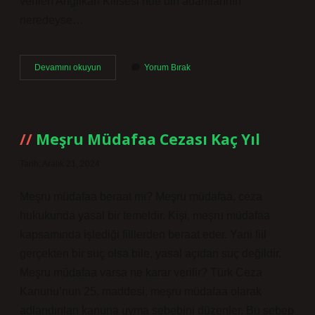
verilen Anglikan Kilisesi’nde din adamlarının
neredeyse…
Piskopos
Devamını okuyun
Yorum Bırak
Kime
Denir
Meşru Müdafaa Cezası Kaç Yıl
Tarih: Aralık 21, 2024
Meşru müdafaa beraat mı? Meşru müdafaa, ceza
hukukunda yasal bir temeldir. Kişi, meşru müdafaa
kapsamında işlediği fiillerden beraat eder. Yani fiil
gerçekten bir suç olsa bile, yasal açıdan suç değildir.
Meşru müdafaa varsa ne karar verilir? Türk Ceza
Kanunu’nun 25. maddesi, meşru müdafaa olarak
adlandırılan kanuna uyma sebebini düzenler. Bu sebep