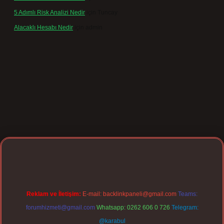
5 Adımlı Risk Analizi Nedir
için
Tuncay
Alacaklı Hesabı Nedir
için
admin
rgir.net
Reklam ve İletişim:
E-mail:
backlinkpaneli@gmail.com
Teams:
forumhizmeti@gmail.com
Whatsapp: 0262 606 0 726
Telegram:
@karabul