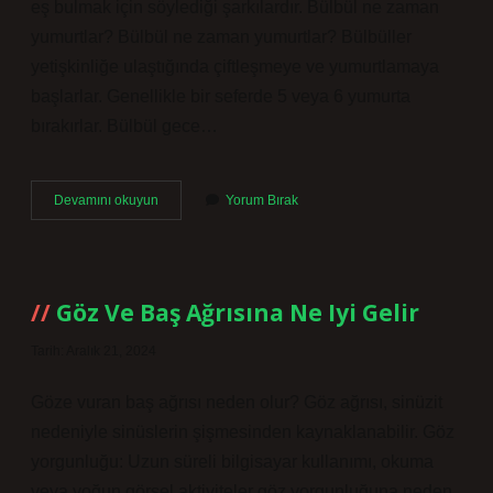
eş bulmak için söylediği şarkılardır. Bülbül ne zaman
yumurtlar? Bülbül ne zaman yumurtlar? Bülbüller
yetişkinliğe ulaştığında çiftleşmeye ve yumurtlamaya
başlarlar. Genellikle bir seferde 5 veya 6 yumurta
bırakırlar. Bülbül gece…
Bülbül
Devamını okuyun
Yorum Bırak
Ne
Zaman
Ötmez
Göz Ve Baş Ağrısına Ne Iyi Gelir
Tarih: Aralık 21, 2024
Göze vuran baş ağrısı neden olur? Göz ağrısı, sinüzit
nedeniyle sinüslerin şişmesinden kaynaklanabilir. Göz
yorgunluğu: Uzun süreli bilgisayar kullanımı, okuma
veya yoğun görsel aktiviteler göz yorgunluğuna neden