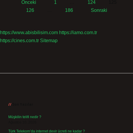
Önceki
1
…
124
125
Yazı
126
…
186
Sonraki
sayfalaması
https://www.abisbilisim.com
https://iamo.com.tr
https://cines.com.tr
Sitemap
Sidebar
Son Yazılar
Müşkilin telifi nedir ?
Ağustos 10, 2026
Türk Telekom’da internet devir ücreti ne kadar ?