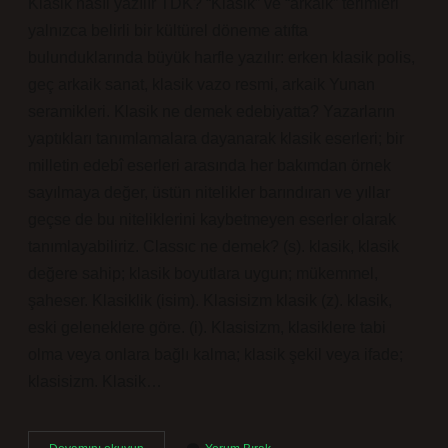
Klasik nasıl yazılır TDK? “Klasik” ve “arkaik” terimleri
yalnızca belirli bir kültürel döneme atıfta
bulunduklarında büyük harfle yazılır: erken klasik polis,
geç arkaik sanat, klasik vazo resmi, arkaik Yunan
seramikleri. Klasik ne demek edebiyatta? Yazarların
yaptıkları tanımlamalara dayanarak klasik eserleri; bir
milletin edebî eserleri arasında her bakımdan örnek
sayılmaya değer, üstün nitelikler barındıran ve yıllar
geçse de bu niteliklerini kaybetmeyen eserler olarak
tanımlayabiliriz. Classıc ne demek? (s). klasik, klasik
değere sahip; klasik boyutlara uygun; mükemmel,
şaheser. Klasiklik (isim). Klasisizm klasik (z). klasik,
eski geleneklere göre. (i). Klasisizm, klasiklere tabi
olma veya onlara bağlı kalma; klasik şekil veya ifade;
klasisizm. Klasik…