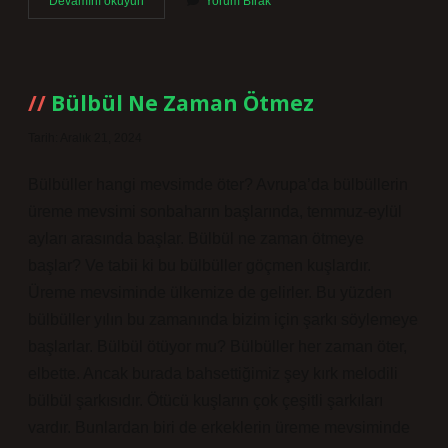
Klâsik
Devamını okuyun
Yorum Bırak
Mi
Klasik
Mi
Bülbül Ne Zaman Ötmez
Tarih: Aralık 21, 2024
Bülbüller hangi mevsimde öter? Avrupa’da bülbüllerin
üreme mevsimi sonbaharın başlarında, temmuz-eylül
ayları arasında başlar. Bülbül ne zaman ötmeye
başlar? Ve tabii ki bu bülbüller göçmen kuşlardır.
Üreme mevsiminde ülkemize de gelirler. Bu yüzden
bülbüller yılın bu zamanında bizim için şarkı söylemeye
başlarlar. Bülbül ötüyor mu? Bülbüller her zaman öter,
elbette. Ancak burada bahsettiğimiz şey kırk melodili
bülbül şarkısıdır. Ötücü kuşların çok çeşitli şarkıları
vardır. Bunlardan biri de erkeklerin üreme mevsiminde