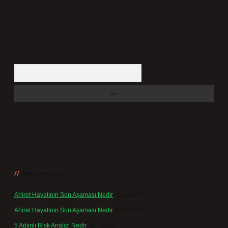
Arama
Son yorumlar
Ahiret Hayatının Son Aşaması Nedir
için
admin
Ahiret Hayatının Son Aşaması Nedir
için
Yıldırım
5 Adımlı Risk Analizi Nedir
için
admin