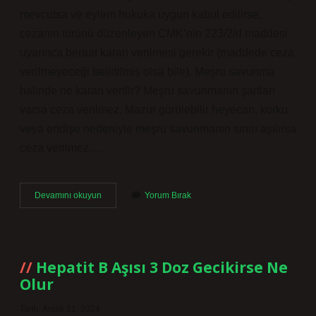
mevcutsa ve eylem hukuka uygun kabul edilirse,
cezanın türünü düzenleyen CMK’nin 223/2/d maddesi
uyarınca beraat kararı verilmesi gerekir (maddede ceza
verilmeyeceği belirtilmiş olsa bile). Meşru savunma
halinde ne kararı verilir? Meşru savunmanın şartları
varsa ceza verilmez. Mazur görülebilir heyecan, korku
veya endişe nedeniyle meşru savunmanın sınırı aşılırsa
ceza verilmez.…
Meşru
Devamını okuyun
Yorum Bırak
Müdafaa
Cezası
Kaç
Yıl
Hepatit B Aşısı 3 Doz Gecikirse Ne
Olur
Tarih: Aralık 21, 2024