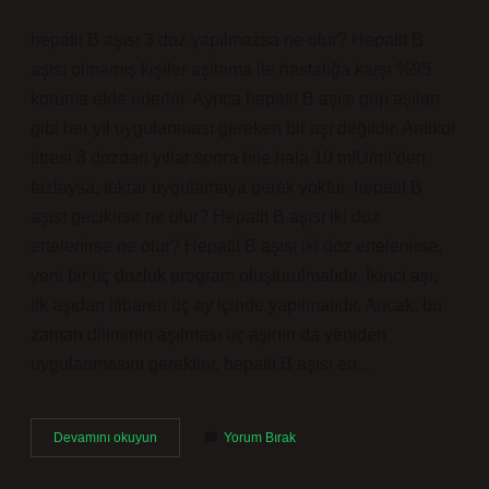
hepatit B aşısı 3 doz yapılmazsa ne olur? Hepatit B
aşısı olmamış kişiler aşılama ile hastalığa karşı %95
koruma elde ederler. Ayrıca hepatit B aşısı grip aşıları
gibi her yıl uygulanması gereken bir aşı değildir. Antikor
titresi 3 dozdan yıllar sonra bile hala 10 mIU/ml’den
fazlaysa, tekrar uygulamaya gerek yoktur. hepatit B
aşısı gecikirse ne olur? Hepatit B aşısı iki doz
ertelenirse ne olur? Hepatit B aşısı iki doz ertelenirse,
yeni bir üç dozluk program oluşturulmalıdır. İkinci aşı,
ilk aşıdan itibaren üç ay içinde yapılmalıdır. Ancak, bu
zaman diliminin aşılması üç aşının da yeniden
uygulanmasını gerektirir. hepatit B aşısı en…
Hepatit
Devamını okuyun
Yorum Bırak
B
Aşısı