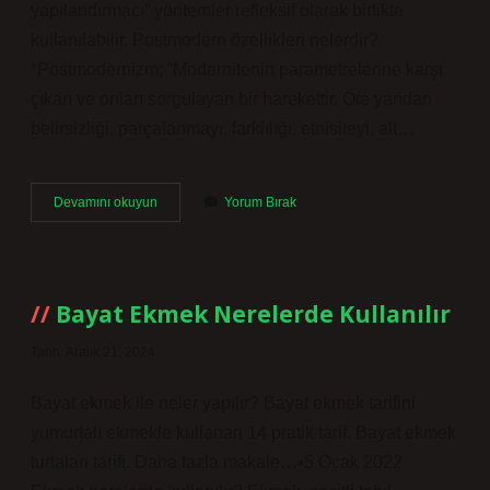
yapılandırmacı” yöntemler refleksif olarak birlikte
kullanılabilir. Postmodern özellikleri nelerdir?
*Postmodernizm; “Modernitenin parametrelerine karşı
çıkan ve onları sorgulayan bir harekettir. Öte yandan
belirsizliği, parçalanmayı, farklılığı, etnisiteyi, alt…
Cevdet
Devamını okuyun
Yorum Bırak
Bey
Ve
Oğulları
Postmodern
Mi
Bayat Ekmek Nerelerde Kullanılır
Tarih: Aralık 21, 2024
Bayat ekmek ile neler yapılır? Bayat ekmek tarifini
yumurtalı ekmekle kullanan 14 pratik tarif. Bayat ekmek
turtaları tarifi. Daha fazla makale…•5 Ocak 2022